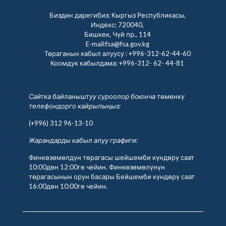
Биздин дарегибиз: Кыргыз Республикасы,
Индекс: 720040,
Бишкек, Чүй пр., 114
E-mail:fsa@fsa.gov.kg
Төраганын кабыл алуусу :
+996-312-62-44-60
Коомдук кабылдама:
+996-312- 62- 44-81
Сайтка байланыштуу суроолор боюнча төмөнкү
телефондорго кайрылыңыз:
(+996) 312 96-13-10
Жарандарды кабыл алуу графиги:
Финкөзөмөлдүн төрагасы шейшемби күндөрү саат
10:00дөн 12:00гө чейин. Финкөзөмөлүнүн
төрагасынын орун басары Бейшемби күндөрү саат
16:00дөн 10:00гө чейин.