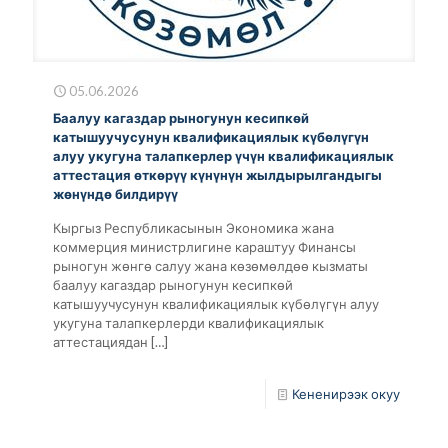
05.06.2026
Баалуу кагаздар рыногунун кесипкөй
катышуучусунун квалификациялык күбөлүгүн
алуу укугуна талапкерлер үчүн квалификациялык
аттестация өткөрүү күнүнүн жылдырылгандыгы
жөнүндө билдирүү
Кыргыз Республикасынын Экономика жана
коммерция министрлигине караштуу Финансы
рыногун жөнгө салуу жана көзөмөлдөө кызматы
баалуу кагаздар рыногунун кесипкөй
катышуучусунун квалификациялык күбөлүгүн алуу
укугуна талапкерлерди квалификациялык
аттестациядан
[…]
Кененирээк окуу