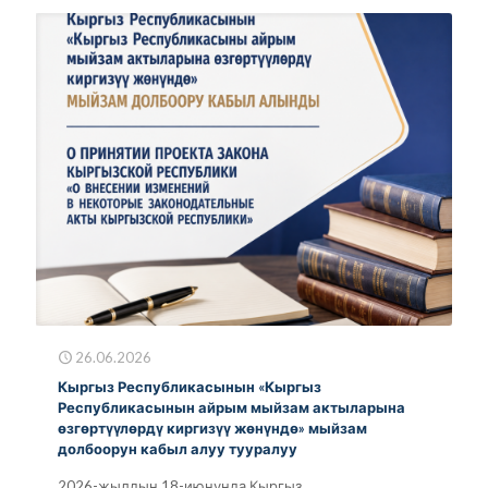
26.06.2026
Кыргыз Республикасынын «Кыргыз
Республикасынын айрым мыйзам актыларына
өзгөртүүлөрдү киргизүү жөнүндө» мыйзам
долбоорун кабыл алуу тууралуу
2026-жылдын 18-июнунда Кыргыз