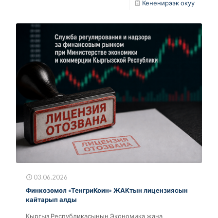
Кененирээк окуу
03.06.2026
Финкөзөмөл «ТенгриКоин» ЖАКтын лицензиясын
кайтарып алды
Кыргыз Республикасынын Экономика жана