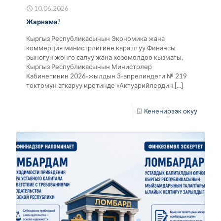
10.06.2026
Жарнама!
Кыргыз Республикасынын Экономика жана
коммерция министрлигине караштуу Финансы
рыногун жөнгө салуу жана көзөмөлдөө кызматы,
Кыргыз Республикасынын Министрлер
Кабинетинин 2026-жылдын 3-апрелиндеги № 219
токтомун аткаруу иретинде «Актуарийлердин
[…]
Кененирээк окуу