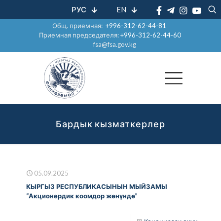
РУС
EN
Общ. приемная:
+996-312-62-44-81
Приемная председателя:
+996-312-62-44-60
fsa@fsa.gov.kg
Бардык кызматкерлер
05.09.2025
КЫРГЫЗ РЕСПУБЛИКАСЫНЫН МЫЙЗАМЫ
“Акционердик коомдор жөнүндө”