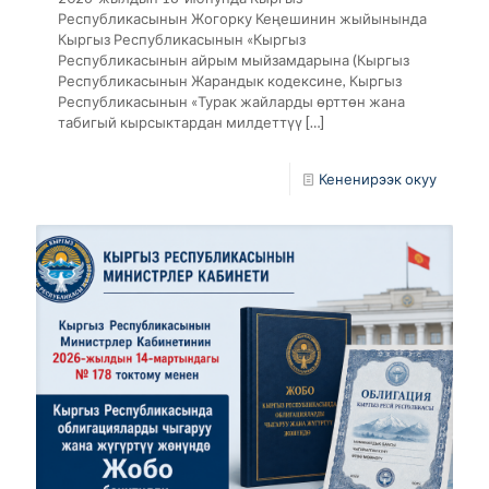
Республикасынын Жогорку Кеңешинин жыйынында
Кыргыз Республикасынын «Кыргыз
Республикасынын айрым мыйзамдарына (Кыргыз
Республикасынын Жарандык кодексине, Кыргыз
Республикасынын «Турак жайларды өрттөн жана
табигый кырсыктардан милдеттүү
[…]
Кененирээк окуу