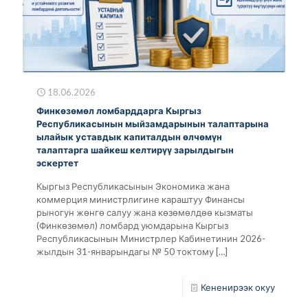
18.06.2026
Финкөзөмөл ломбарддарга Кыргыз
Республикасынын мыйзамдарынын талаптарына
ылайык уставдык капиталдын өлчөмүн
талаптарга шайкеш келтирүү зарылдыгын
эскертет
Кыргыз Республикасынын Экономика жана
коммерция министрлигине караштуу Финансы
рыногун жөнгө салуу жана көзөмөлдөө кызматы
(Финкөзөмөл) ломбард уюмдарына Кыргыз
Республикасынын Министрлер Кабинетинин 2026-
жылдын 31-январындагы № 50 токтому
[…]
Кененирээк окуу