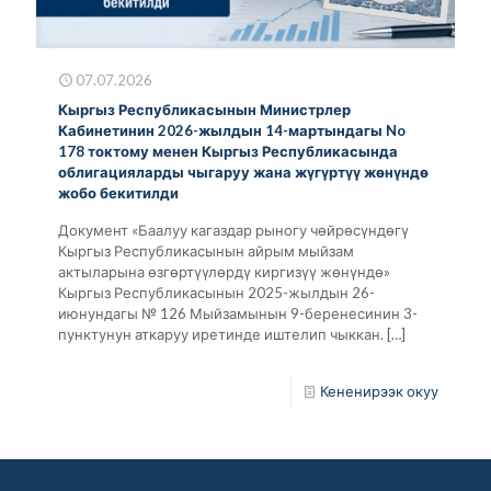
07.07.2026
Кыргыз Республикасынын Министрлер
Кабинетинин 2026-жылдын 14-мартындагы No
178 токтому менен Кыргыз Республикасында
облигацияларды чыгаруу жана жүгүртүү жөнүндө
жобо бекитилди
Документ «Баалуу кагаздар рыногу чөйрөсүндөгү
Кыргыз Республикасынын айрым мыйзам
актыларына өзгөртүүлөрдү киргизүү жөнүндө»
Кыргыз Республикасынын 2025-жылдын 26-
июнундагы № 126 Мыйзамынын 9-беренесинин 3-
пунктунун аткаруу иретинде иштелип чыккан.
[…]
Кененирээк окуу