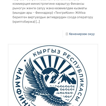
коммерция министрлигине караштуу Финансы
рыногун жөнгө салуу жана көзөмөлдөө кызматы
(мындан ары – Финнадзор) «ТенгриКоин» ЖАКка
берилген виртуалдык активдердин соода оператору
(криптобиржа)
[…]
Кененирээк окуу