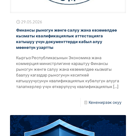
29.05.2026
Финансы рыногун жөнгө салуу жана көзөмөлдөө
кызматы квалификациялык аттестацияга
катышуу үчүн документтерди кабыл алуу
мөөнөтүн узартты
Кыргыз Республикасынын Экономика жана
коммерция министрлигине караштуу Финансы
рыногун жөнгө салуу жана көзөмөлдөө кызматы
баалуу кагаздар рыногунун кесипкөй
катышуучусунун квалификациялык күбөлүгүн алууга
талапкерлер үчүн өткөрүлүүчү квалификациялык
[…]
Кененирээк окуу