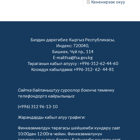
Кененирээк окуу
Биздин дарегибиз: Кыргыз Республикасы,
Индекс: 720040,
Бишкек, Чүй пр., 114
E-mail:fsa@fsa.gov.kg
Төраганын кабыл алуусу :
+996-312-62-44-60
Коомдук кабылдама:
+996-312- 62- 44-81
Сайтка байланыштуу суроолор боюнча төмөнкү
телефондорго кайрылыңыз:
(+996) 312 96-13-10
Жарандарды кабыл алуу графиги:
Финкөзөмөлдүн төрагасы шейшемби күндөрү саат
10:00дөн 12:00гө чейин. Финкөзөмөлүнүн
төрагасынын орун басары Бейшемби күндөрү саат