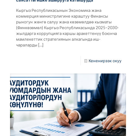
Кыргыз Республикасынын Экономика жана
коммерция министрлигине караштуу Финансы
рыногун жөнгө салуу жана көзөмөлдөө кызматы
(Финкөзөмөл) Кыргыз Республикасында 2025–2030-
жылдарга коррупцияга каршы аракеттенүү боюнча
мамлекеттик стратегиянын алкагында иш-
чараларды
[…]
Кененирээк окуу