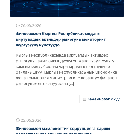
26.05.2026
Финкөзөмөл Кыргыз Республикасындагы
виртуалдык активдер рыногуна мониторинг
жүргүзүүнү күчөтүүдө.
Кыргыз Республикасында виртуалдык активдер
рыногунун ачык-айкындуулугун жана туруктуулугун
камсыз кылуу боюнча чаралардын күчөтүлүшүнө
байланыштуу, Кыргыз Республикасынын Экономика
жана коммерция министрлигине караштуу Финансы
рыногун жөнгө салуу жана
[…]
Кененирээк окуу
22.05.2026
Финкөзөмөл мамлекеттик коррупцияга каршы
саясатты ишке ашырууга катышууда