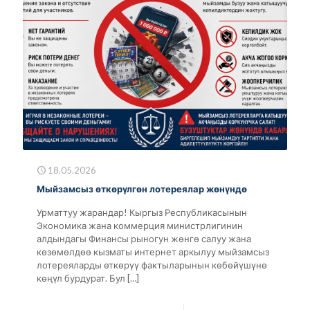
18.05.2026
Мыйзамсыз өткөрүлгөн лотереялар жөнүндө
Урматтуу жарандар! Кыргыз Республикасынын
Экономика жана коммерция министрлигинин
алдындагы Финансы рыногун жөнгө салуу жана
көзөмөлдөө кызматы интернет аркылуу мыйзамсыз
лотереяларды өткөрүү фактыларынын көбөйүшүнө
көңүл бурдурат. Бул
[…]