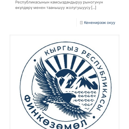
Республикасынын камсыздандыруу рыногунун
өкүлдөрү менен таанышуу жолугушуусу
[…]
Кененирээк окуу