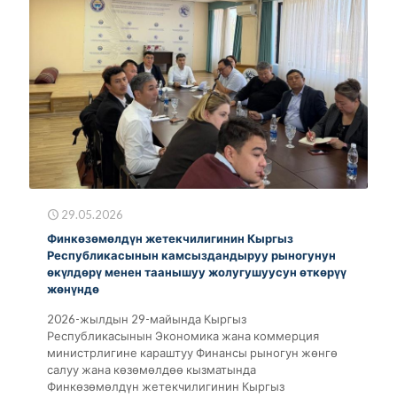
29.05.2026
Финкөзөмөлдүн жетекчилигинин Кыргыз
Республикасынын камсыздандыруу рыногунун
өкүлдөрү менен таанышуу жолугушуусун өткөрүү
жөнүндө
2026-жылдын 29-майында Кыргыз
Республикасынын Экономика жана коммерция
министрлигине караштуу Финансы рыногун жөнгө
салуу жана көзөмөлдөө кызматында
Финкөзөмөлдүн жетекчилигинин Кыргыз