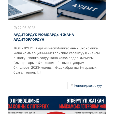
22.05.2026
АУДИТОРДУК УЮМДАРДЫН ЖАНА
АУДИТОРЛОРДУН
КӨҢҮЛҮНӨ! Кыргыз Республикасынын Экономика
жана коммерция министрлигине караштуу Финансы
рыногун жөнгө салуу жана көзөмөлдөө кызматы
(мындан ары – Финкөзөмөл) төмөнкүлөрдү
билдирет: 2023-жылдын 6-декабрында Эл аралык
бухгалтерлер
[…]
Кененирээк окуу