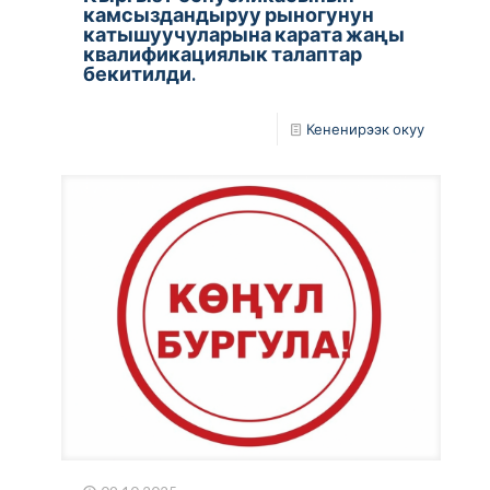
камсыздандыруу рыногунун
катышуучуларына карата жаңы
квалификациялык талаптар
бекитилди.
Кененирээк окуу