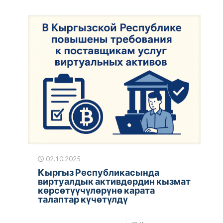
02.10.2025
Кыргыз Республикасында
виртуалдык активдердин кызмат
көрсөтүүчүлөрүнө карата
талаптар күчөтүлдү