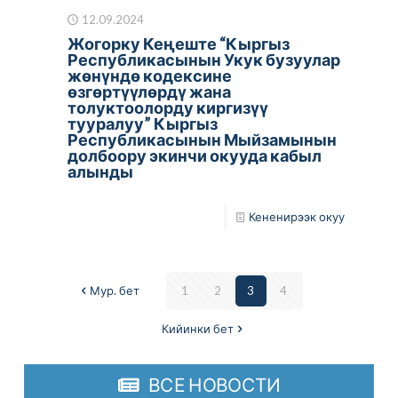
12.09.2024
Жогорку Кеңеште “Кыргыз
Республикасынын Укук бузуулар
жөнүндө кодексине
өзгөртүүлөрдү жана
толуктоолорду киргизүү
тууралуу” Кыргыз
Республикасынын Мыйзамынын
долбоору экинчи окууда кабыл
алынды
Кененирээк окуу
Мур. бет
1
2
3
4
Кийинки бет
ВСЕ НОВОСТИ