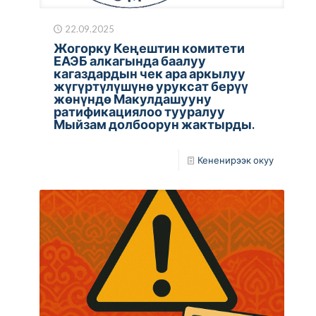
22.09.2025
Жогорку Кеңештин комитети
ЕАЭБ алкагында баалуу
кагаздардын чек ара аркылуу
жүгүртүлүшүнө уруксат берүү
жөнүндө Макулдашууну
ратификациялоо тууралуу
Мыйзам долбоорун жактырды.
Кененирээк окуу