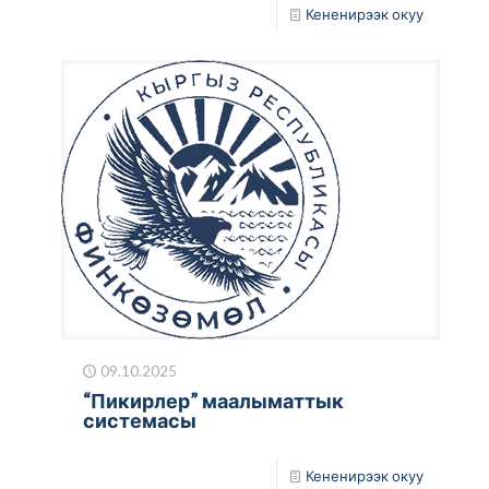
Кененирээк окуу
09.10.2025
“Пикирлер” маалыматтык
системасы
Кененирээк окуу