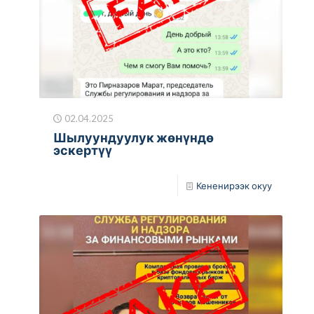
02.04.2025
Шылуундуулук жөнүндө
эскертүү
Кененирээк окуу