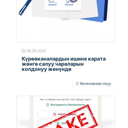
08.09.2025
Күрөөканалардын ишине карата
жөнгө салуу чараларын
колдонуу жөнүндө
Кененирээк окуу