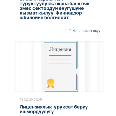
туруктуулукка жана банктык
эмес сектордун өнүгүшүнө
кызмат кылуу: Финнадзор
юбилейин белгилейт
Кененирээк окуу
30.09.2025
Лицензиялык-уруксат берүү
ишмердүүлүгү