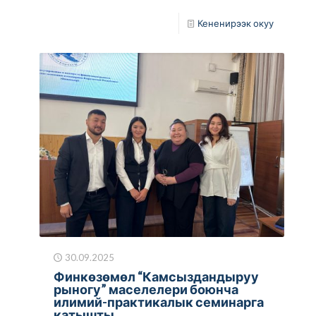
Кененирээк окуу
30.09.2025
Финкөзөмөл “Камсыздандыруу
рыногу” маселелери боюнча
илимий-практикалык семинарга
катышты.