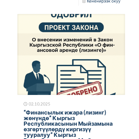
Кененирээк окуу
02.10.2025
“Финансылык ижара (лизинг)
жөнүндө” Кыргыз
Республикасынын Мыйзамына
өзгөртүүлөрдү киргизүү
тууралуу” Кыргыз