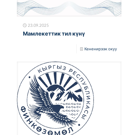
23.09.2025
Мамлекеттик тил күнү
Кененирээк окуу