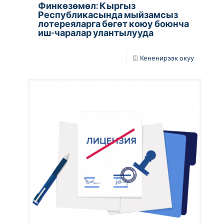
Финкөзөмөл: Кыргыз
Республикасында мыйзамсыз
лотереяларга бөгөт коюу боюнча
иш-чаралар улантылууда
Кененирээк окуу