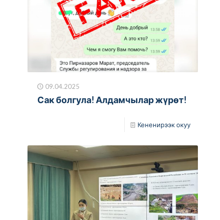
09.04.2025
Сак болгула! Алдамчылар жүрөт!
Кененирээк окуу