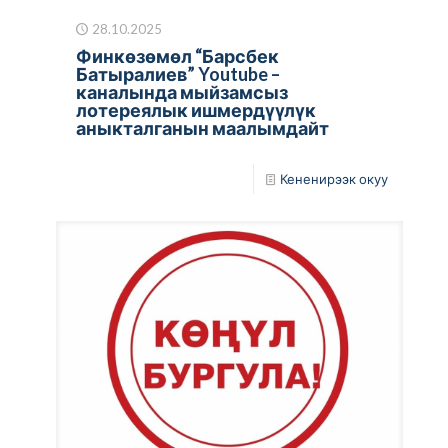
28.10.2025
Финкөзөмөл “Барсбек
Батыралиев” Youtube –
каналында мыйзамсыз
лотереялык ишмердүүлүк
аныкталганын маалымдайт
Кененирээк окуу