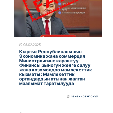
06.02.2025
Кыргыз Республикасынын
Экономика жана коммерция
Министрлигине караштуу
Финансы рыногун жөнгө салуу
жана көзөмөлдөө мамлекеттик
кызматы : Мамлекеттик
органдардын атынан жалган
маалымат таратылууда
Кененирээк окуу