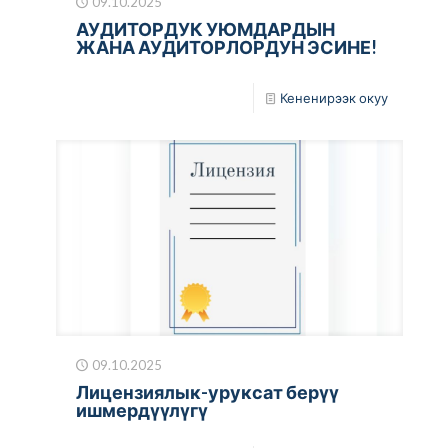
09.10.2025
АУДИТОРДУК УЮМДАРДЫН
ЖАНА АУДИТОРЛОРДУН ЭСИНЕ!
Кененирээк окуу
09.10.2025
Лицензиялык-уруксат берүү
ишмердүүлүгү