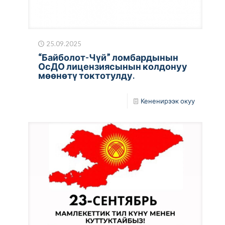
25.09.2025
“Байболот-Чүй” ломбардынын
ОсДО лицензиясынын колдонуу
мөөнөтү токтотулду.
Кененирээк окуу