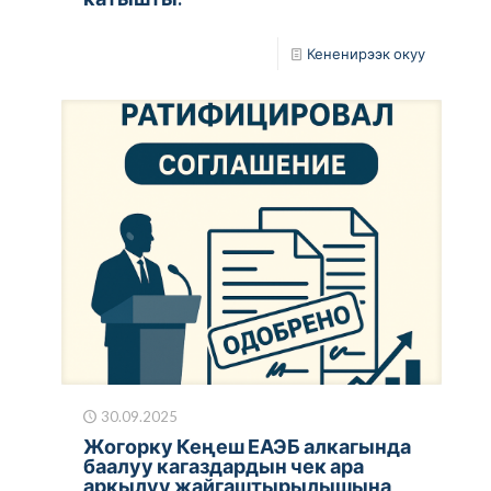
Кененирээк окуу
30.09.2025
Жогорку Кеңеш ЕАЭБ алкагында
баалуу кагаздардын чек ара
аркылуу жайгаштырылышына