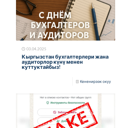
03.04.2025
Кыргызстан бухгалтерлери жана
аудиторлор күнү менен
куттуктайбыз!
Кененирээк окуу