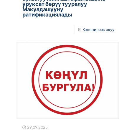
уруксат берүү тууралуу
Макулдашууну
ратификациялады
Кененирээк окуу
29.09.2025