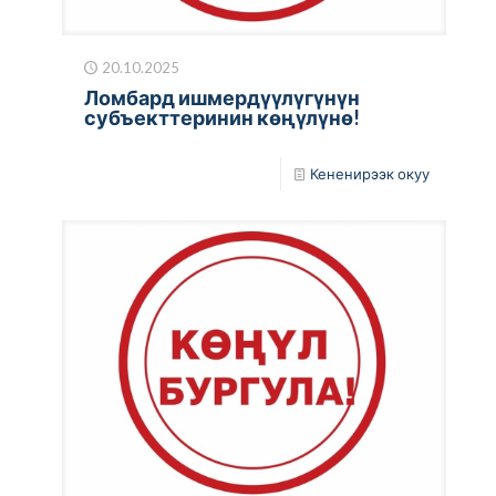
20.10.2025
Ломбард ишмердүүлүгүнүн
субъекттеринин көңүлүнө!
Кененирээк окуу