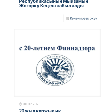
Республикасынын Мыйзамын
Жогорку Кеңеш кабыл алды
Кененирээк окуу
30.09.2025
20 жыл каржылык