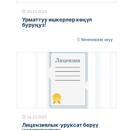
20.10.2025
Урматтуу ишкерлер көңүл
буруңуз!
Кененирээк окуу
16.10.2025
Лицензиялык-уруксат берүү
ишмердүүлүгү