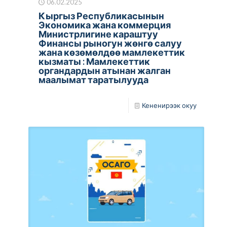
06.02.2025
Кыргыз Республикасынын
Экономика жана коммерция
Министрлигине караштуу
Финансы рыногун жөнгө салуу
жана көзөмөлдөө мамлекеттик
кызматы : Мамлекеттик
органдардын атынан жалган
маалымат таратылууда
Кененирээк окуу