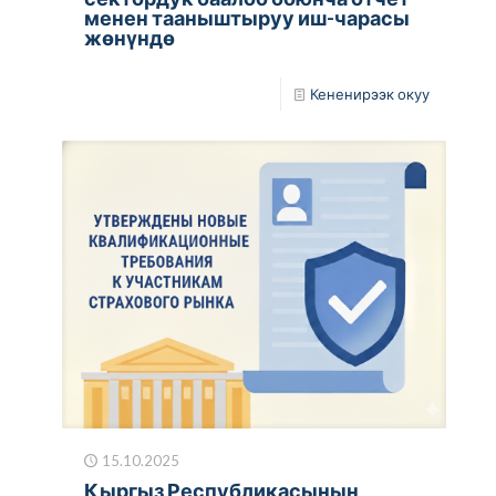
менен тааныштыруу иш-чарасы
жөнүндө
Кененирээк окуу
15.10.2025
Кыргыз Республикасынын