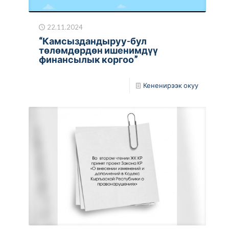
22.11.2024
“Камсыздандыруу-бул
төлөмдөрдөн ишенимдүү
финансылык коргоо”
Кененирээк окуу