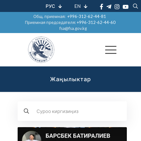
РУС
EN
Общ. приемная:
+996-312-62-44-81
Приемная председателя:
+996-312-62-44-60
fsa@fsa.gov.kg
Жаңылыктар