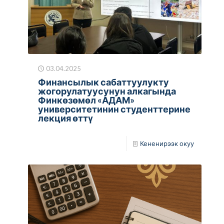
03.04.2025
Финансылык сабаттуулукту
жогорулатуусунун алкагында
Финкөзөмөл «АДАМ»
университетинин студенттерине
лекция өттү
Кененирээк окуу