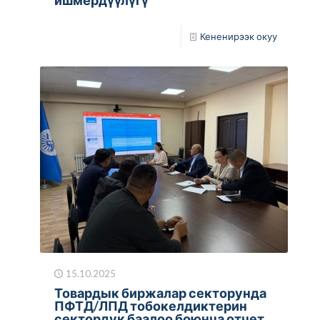
Кененирээк окуу
15.10.2025
Товардык биржалар секторунда
ПФТД/ЛПД тобокелдиктерин
сектордук баалоо боюнча отчет