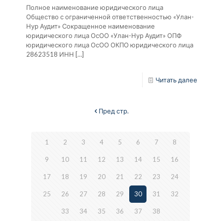
Полное наименование юридического лица
Общество с ограниченной ответственностью «Улан-
Нур Аудит» Сокращенное наименование
юридического лица ОсОО «Улан-Нур Аудит» ОПФ
юридического лица ОсОО ОКПО юридического лица
28623518 ИНН
[…]
Читать далее
Пред стр.
1
2
3
4
5
6
7
8
9
10
11
12
13
14
15
16
17
18
19
20
21
22
23
24
25
26
27
28
29
30
31
32
33
34
35
36
37
38