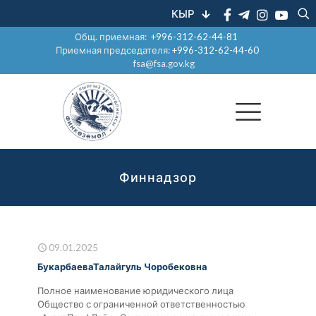
КЫР
Общ. приемная:
+996-312-62-44-81
Приемная председателя:
+996-312-62-44-60
fsa@fsa.gov.kg
Финнадзор
09.01.2025
БукарбаеваТалайгуль Чоробековна
Полное наименование юридического лица
Общество с ограниченной ответственностью