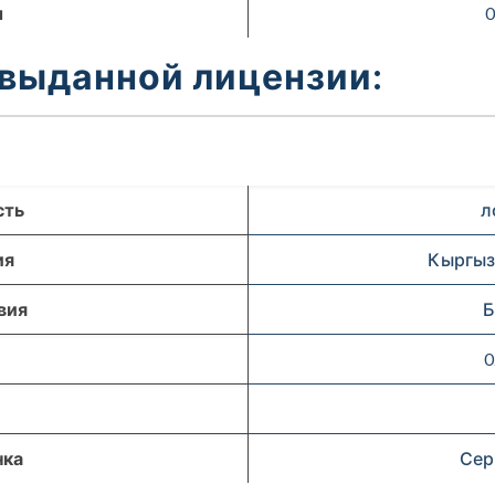
ы
0
 выданной лицензии:
сть
л
ия
Кыргыз
вия
Б
0
нка
Сер