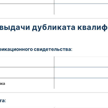
 выдачи дубликата квали
фикационного свидетельства:
нка
та: