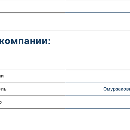
 компании:
ли
ель
Омурзаков
р