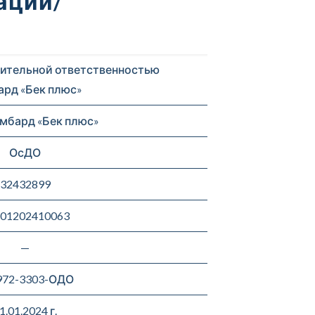
ации/
ительной ответственностью
рд «Бек плюс»
мбард «Бек плюс»
ОсДО
32432899
01202410063
—
972-3303-ОДО
1.01.2024 г.