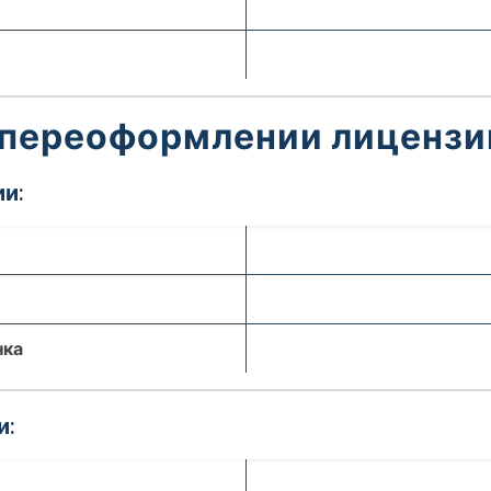
 переоформлении лицензи
и:
нка
и: