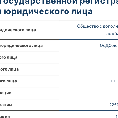
 государственной регистр
 юридического лица
Общество с дополн
идического лица
ломба
 юридического лица
ОсДО ло
го лица
ого лица
го лица
011
рации
рации
225
рации
1