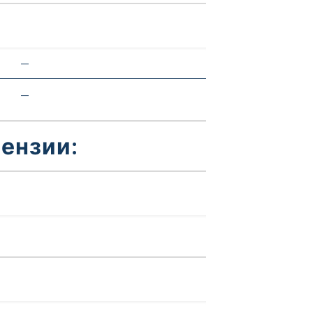
—
—
ензии: