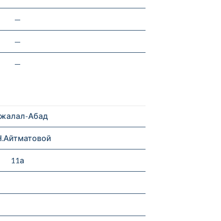
—
—
—
 Джалал-Абад
 Н.Айтматовой
11а