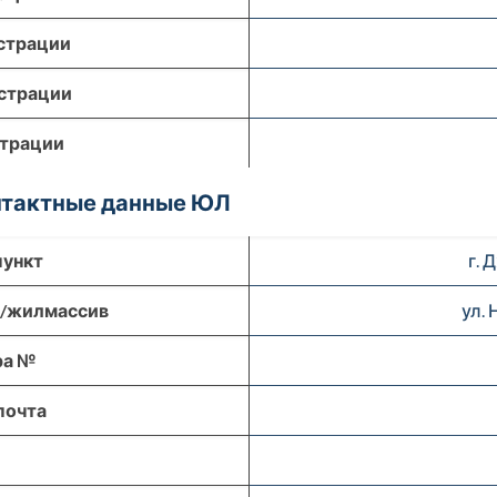
страции
страции
страции
онтактные данные ЮЛ
пункт
г.
р/жилмассив
ул.
ра №
почта