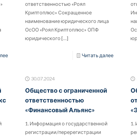
р»
ответственностью «Роял
от
Криптоплюс» Сокращенное
Ин
наименование юридического лица
на
а
ОсОО «Роял Криптоплюс» ОПФ
Ос
юридического
[…]
юр
лее
Читать далее
30.07.2024
й
Общество с ограниченной
О
кс
ответственностью
о
«Финансовый Альянс»
«
й
1. Информация о государственной
1.
регистрации/перерегистрации
ре