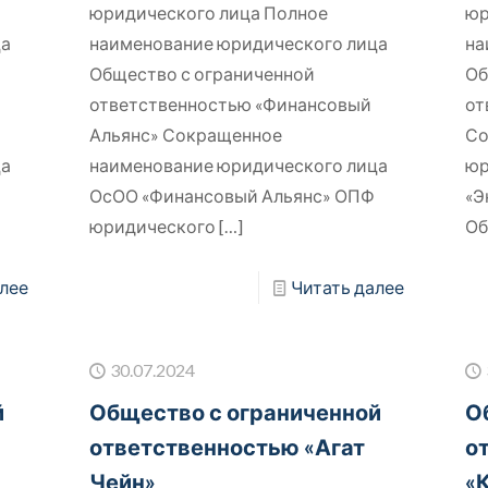
юридического лица Полное
юр
ца
наименование юридического лица
на
Общество с ограниченной
Об
ответственностью «Финансовый
от
Альянс» Сокращенное
Со
ца
наименование юридического лица
юр
ОсОО «Финансовый Альянс» ОПФ
«Э
юридического
[…]
Об
лее
Читать далее
30.07.2024
й
Общество с ограниченной
О
ответственностью «Агат
о
Чейн»
«