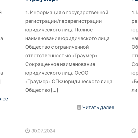
й
1. Информация о государственной
1.
регистрации/перерегистрации
ре
юридического лица Полное
юр
ца
наименование юридического лица
на
Общество с ограниченной
Об
ответственностью «Траумер»
от
Сокращенное наименование
Со
ца
юридического лица ОсОО
юр
]
«Траумер» ОПФ юридического лица
«Б
Общество
[…]
ли
лее
Читать далее
30.07.2024