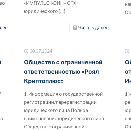
во
«ИМПУЛЬС КОИН» ОПФ
на
юридического
[…]
Ос
лее
Читать далее
30.07.2024
й
Общество с ограниченной
О
-
ответственностью «Роял
о
Криптоплюс»
И
й
1. Информация о государственной
1.
регистрации/перерегистрации
ре
юридического лица Полное
юр
ца
наименование юридического лица
на
Общество с ограниченной
Об