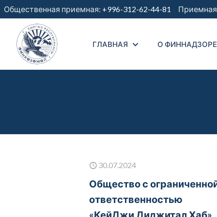
Общественная приемная:
+996-312-62-44-81
Приемная 
ГЛАВНАЯ
О ФИННАДЗОРЕ
30.07.2024
Общество с ограниченно
ответственностью
«КейДжи Диджитал Хаб»