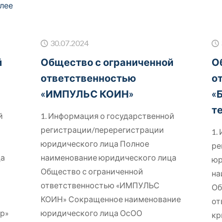
лее
30.07.2024
й
Общество с ограниченной
О
ответственностью
о
«ИМПУЛЬС КОИН»
«
т
й
1. Информация о государственной
регистрации/перерегистрации
1.
юридического лица Полное
ре
ца
наименование юридического лица
юр
Общество с ограниченной
на
ответственностью «ИМПУЛЬС
Об
КОИН» Сокращенное наименование
от
ор»
юридического лица ОсОО
кр