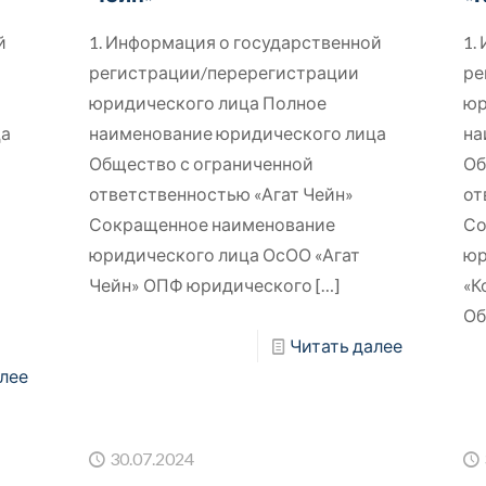
й
1. Информация о государственной
1.
регистрации/перерегистрации
ре
юридического лица Полное
юр
ца
наименование юридического лица
на
Общество с ограниченной
Об
ответственностью «Агат Чейн»
от
Сокращенное наименование
Со
юридического лица ОсОО «Агат
юр
Чейн» ОПФ юридического
[…]
«К
Об
Читать далее
лее
30.07.2024