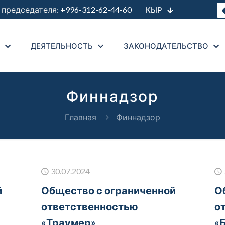
председателя:
+996-312-62-44-60
КЫР
ДЕЯТЕЛЬНОСТЬ
ЗАКОНОДАТЕЛЬСТВО
Финнадзор
Главная
Финнадзор
30.07.2024
й
Общество с ограниченной
О
ответственностью
о
«Траумер»
«