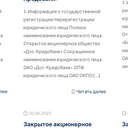
1.
ре
й
1. Информация о государственной
юр
регистрации/перерегистрации
на
юридического лица Полное
От
ца
наименование юридического лица
«Б
о
Открытое акционерное общество
на
«Дос-Кредобанк» Сокращенное
ОА
ца
наименование юридического лица
ли
ОАО «Дос-Кредобанк» ОПФ
юридического лица ОАО ОКПО
[…]
лее
Читать далее
02.06.2025
Закрытое акционерное
З