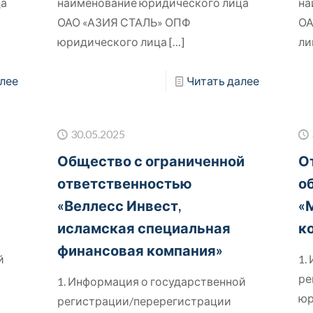
ца
наименование юридического лица
на
ОАО «АЗИЯ СТАЛЬ» ОПФ
ОА
юридического лица
[…]
ли
лее
Читать далее
30.05.2025
Общество с ограниченной
О
ответственностью
о
«Веллесс Инвест,
«
исламская специальная
к
финансовая компания»
й
1.
ре
1. Информация о государственной
юр
регистрации/перерегистрации