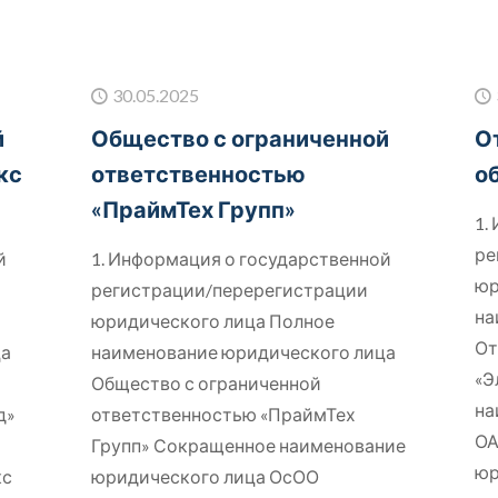
30.05.2025
й
Общество с ограниченной
О
кс
ответственностью
о
«ПраймТех Групп»
1.
ре
й
1. Информация о государственной
юр
регистрации/перерегистрации
на
юридического лица Полное
От
ца
наименование юридического лица
«Э
Общество с ограниченной
на
д»
ответственностью «ПраймТех
ОА
Групп» Сокращенное наименование
юр
кс
юридического лица ОсОО