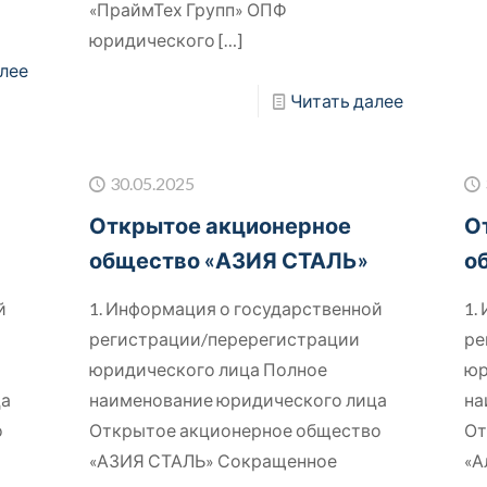
«ПраймТех Групп» ОПФ
юридического
[…]
лее
Читать далее
30.05.2025
Открытое акционерное
О
общество «АЗИЯ СТАЛЬ»
о
й
1. Информация о государственной
1.
регистрации/перерегистрации
ре
юридического лица Полное
юр
ца
наименование юридического лица
на
о
Открытое акционерное общество
От
«АЗИЯ СТАЛЬ» Сокращенное
«А