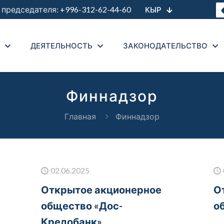
председателя:
+996-312-62-44-60
КЫР
ДЕЯТЕЛЬНОСТЬ
ЗАКОНОДАТЕЛЬСТВО
Финнадзор
Главная
Финнадзор
02.06.2025
Открытое акционерное
О
общество «Дос-
о
Кредобанк»