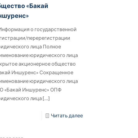
бщество «Бакай
ншуренс»
 Информация о государственной
гистрации/перерегистрации
идического лица Полное
именование юридического лица
крытое акционерное общество
акай Иншуренс» Сокращенное
именование юридического лица
О «Бакай Иншуренс» ОПФ
идического лица
[…]
Читать далее