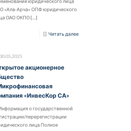
именование юридического лица
О «Ала-Арча» ОПФ юридического
ца ОАО ОКПО
[…]
Читать далее
30.05.2025
ткрытое акционерное
бщество
Микрофинансовая
омпания «ИнвесКор СА»
 Информация о государственной
гистрации/перерегистрации
идического лица Полное