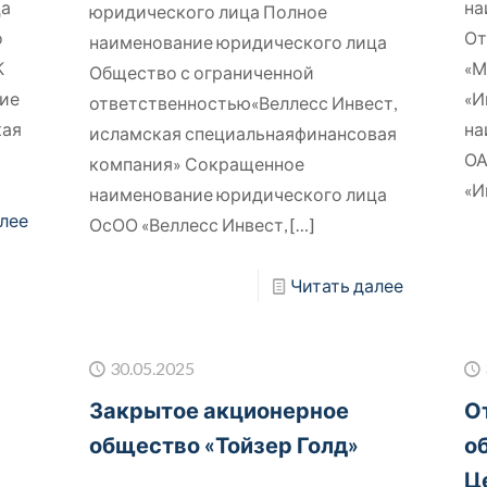
ца
на
юридического лица Полное
о
От
наименование юридического лица
К
«М
Общество с ограниченной
ие
«И
ответственностью«Веллесс Инвест,
кая
на
исламская специальнаяфинансовая
ОА
компания» Сокращенное
«И
наименование юридического лица
лее
ОсОО «Веллесс Инвест,
[…]
Читать далее
30.05.2025
Закрытое акционерное
О
общество «Тойзер Голд»
о
Ц