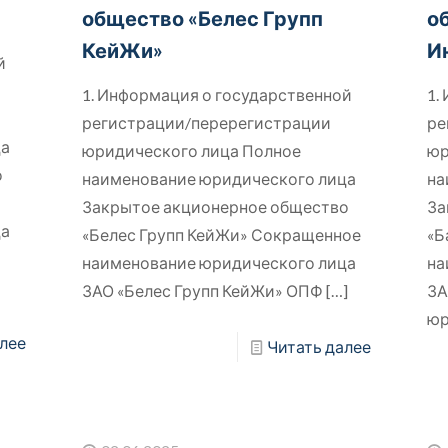
общество «Белес Групп
о
КейЖи»
И
й
1. Информация о государственной
1.
регистрации/перерегистрации
ре
ца
юридического лица Полное
юр
о
наименование юридического лица
на
Закрытое акционерное общество
За
ца
«Белес Групп КейЖи» Сокращенное
«Б
наименование юридического лица
на
ЗАО «Белес Групп КейЖи» ОПФ
[…]
ЗА
юр
лее
Читать далее