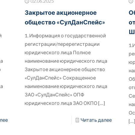
02.06.2025
Закрытое акционерное
О
общество «СулДанСпейс»
о
Ш
й
1. Информация о государственной
регистрации/перерегистрации
1.
юридического лица Полное
ре
ца
наименование юридического лица
юр
о
Закрытое акционерное общество
на
«СулДанСпейс» Сокращенное
Об
ца
наименование юридического лица
от
ЗАО «СулДанСпейс» ОПФ
Се
юридического лица ЗАО ОКПО
[…]
на
Ос
лее
Читать далее
[…