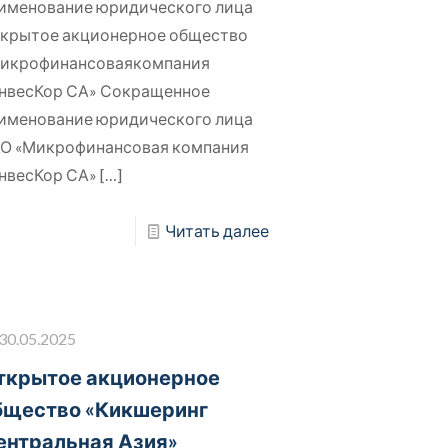
именование юридического лица
крытое акционерное общество
икрофинансоваякомпания
нвесКор СА» Сокращенное
именование юридического лица
О «Микрофинансовая компания
нвесКор СА»
[…]
Читать далее
30.05.2025
ткрытое акционерное
бщество «Кикшеринг
ентральная Азия»