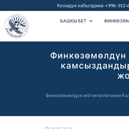
Коомдук кабылдама:
+996-312-
БАШКЫ БЕТ
ФИНКӨЗӨ
Финкөзөмөлдүн 
камсыздандыр
жо
Финкөзөмөлдүн жетекчилигинин Кы
29.05.2026