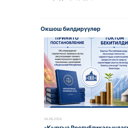
Окшош билдирүүлөр
06.08.2026
«Кыргыз Республикасындаг