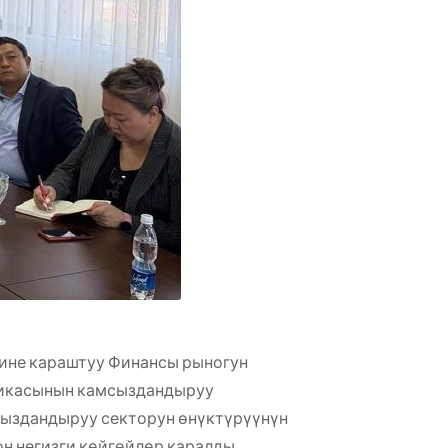
ине караштуу Финансы рыногун
ликасынын камсыздандыруу
сыздандыруу секторун өнүктүрүүнүн
н негизги көйгөйлөр каралды.