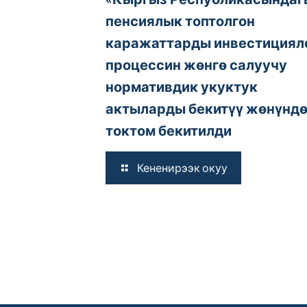
пенсиялык топтолгон
каражаттарды инвестициял
процессин жөнгө салуучу
нормативдик укуктук
актыларды бекитүү жөнүндө
токтом бекитилди
Кененирээк окуу