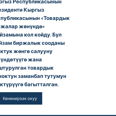
ргыз Республикасынын
езиденти Кыргыз
спубликасынын «Товардык
ржалар жөнүндө»
замына кол койду. Бул
йзам биржалык сооданы
ктук жөнгө салууну
үндөтүүгө жана
штурулган товардык
октун заманбап тутумун
ктүрүүгө багытталган.
Кененирээк окуу