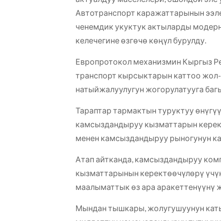
Автотранспорт каражаттарынын ээл
ченемдик укуктук актыларды модерн
келечегине өзгөчө көңүл бурулду.
Европротокол механизмин Кыргыз Рес
транспорт кырсыктарын каттоо жол
натыйжалуулугун жогорулатууга баг
Тараптар тармактын туруктуу өнүгү
камсыздандыруу кызматтарын керект
менен камсыздандыруу рыногунун ка
Атап айтканда, камсыздандыруу ко
кызматтарынын керектөөчүлөрү үчүн
маалыматтык өз ара аракеттенүүнү 
Мындан тышкары, жолугушуунун кат