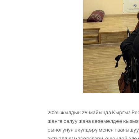
2026-жылдын 29-майында Кыргыз Ре
жөнгө салуу жана көзөмөлдөө кызм
рыногунун өкүлдөрү менен таанышуу
актуалдуу маселелери, ошондой эле 