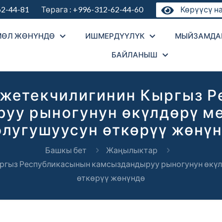
62-44-81
Төрага :
+996-312-62-44-60
Көрүүсү на
МӨЛ ЖӨНҮНДӨ
ИШМЕРДҮҮЛҮК
МЫЙЗАМДА
БАЙЛАНЫШ
жетекчилигинин Кыргыз 
уу рыногунун өкүлдөрү м
лугушуусун өткөрүү жөнү
Башкы бет
Жаңылыктар
ргыз Республикасынын камсыздандыруу рыногунун өкүл
өткөрүү жөнүндө