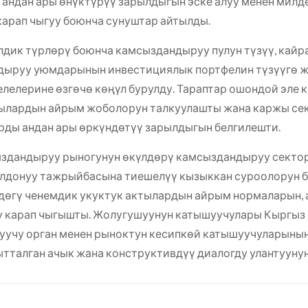
андан ары өнүктүрүү зарылдыгын эске алуу менен мил
карап чыгуу боюнча сунуштар айтылды.
дик түрлөрү боюнча камсыздандыруу пулун түзүү, кай
дыруу уюмдарынын инвестициялык портфелин түзүүгө ж
елелерине өзгөчө көңүл бурулду. Тараптар ошондой эле
тылардын айрым жоболорун талкуулашты жана каржы се
рды андан ары өркүндөтүү зарылдыгын белгилешти.
дандыруу рыногунун өкүлдөрү камсыздандыруу сектор
лдонуу тажрыйбасына тиешелүү кызыккан суроолорун б
өгү ченемдик укуктук актылардын айрым нормаларын, 
уу карап чыгышты. Жолугушуунун катышуучулары Кыргы
луучу орган менен рыноктун кесипкөй катышуучуларынын
тталган ачык жана конструктивдүү диалогду улантуунун