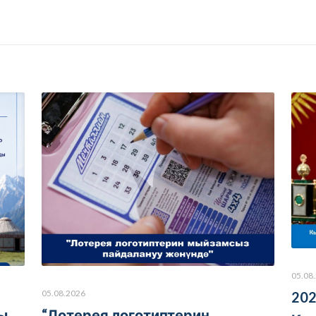
05.08
05.08.2026
202
ы
“Лотерея логотиптерин