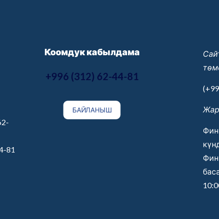
Коомдук кабылдама
Сай
төм
+996 (312) 62-44-81
(+99
Жар
БАЙЛАНЫШ
62-
Фин
күнд
44-81
Фин
бас
10:0