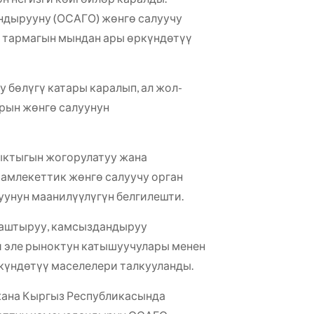
дырууну (ОСАГО) жөнгө салуучу
 тармагын мындан ары өркүндөтүү
 бөлүгү катары каралып, ал жол-
рын жөнгө салуунун
ыктыгын жогорулатуу жана
амлекеттик жөнгө салуучу орган
унун маанилүүлүгүн белгилешти.
даштыруу, камсыздандыруу
 эле рыноктун катышуучулары менен
күндөтүү маселелери талкууланды.
ана Кыргыз Республикасында