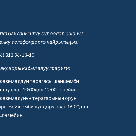
тка байланыштуу суроолор боюнча
өнкү телефондорго кайрылыңыз:
6) 312 96-13-10
андарды кабыл алуу графиги:
көзөмөлдүн төрагасы шейшемби
өрү саат 10:00дөн 12:00гө чейин.
көзөмөлүнүн төрагасынын орун
ары Бейшемби күндөрү саат 16:00дөн
0гө чейин.