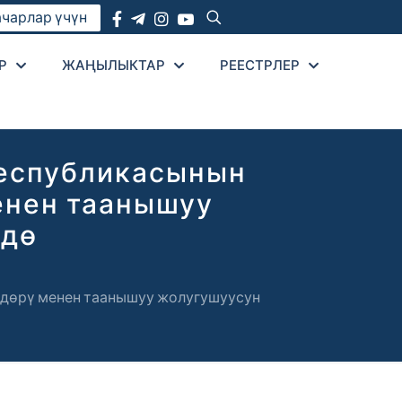
чарлар үчүн
Р
ЖАҢЫЛЫКТАР
РЕЕСТРЛЕР
Республикасынын
енен таанышуу
ндө
дөрү менен таанышуу жолугушуусун