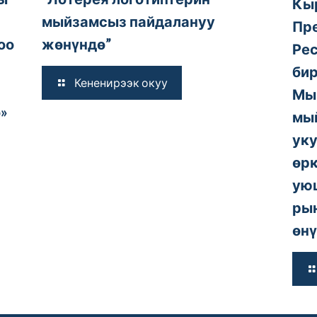
Кы
мыйзамсыз пайдалануу
Пр
оо
жөнүндө”
Ре
би
Кененирээк окуу
Мый
»
мы
уку
өрк
ую
рын
өнү