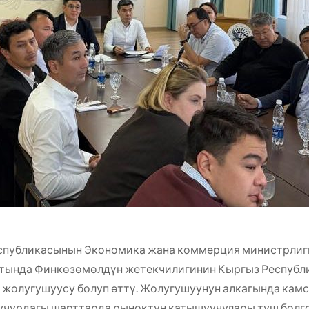
спубликасынын Экономика жана коммерция министрлиг
атында Финкөзөмөлдүн жетекчилигинин Кыргыз Респуб
 жолугушуусу болуп өттү. Жолугушуунун алкагында кам
учурдагы шарттарда рыноктун катышуучулары туш болго