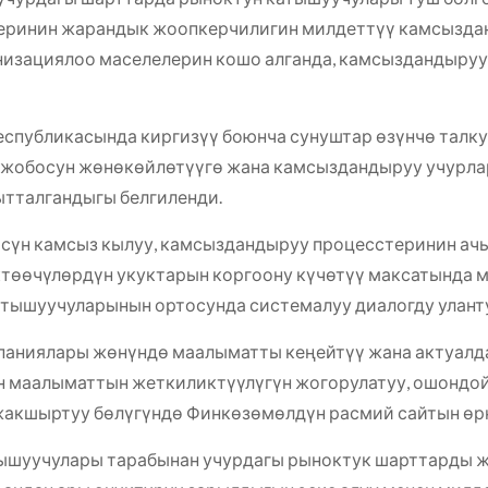
еринин жарандык жоопкерчилигин милдеттүү камсыздан
изациялоо маселелерин кошо алганда, камсыздандыруу
публикасында киргизүү боюнча сунуштар өзүнчө талкуу
-жобосун жөнөкөйлөтүүгө жана камсыздандыруу учурла
ытталгандыгы белгиленди.
үсүн камсыз кылуу, камсыздандыруу процесстеринин ач
өөчүлөрдүн укуктарын коргоону күчөтүү максатында м
тышуучуларынын ортосунда системалуу диалогду уланту
мпаниялары жөнүндө маалыматты кеңейтүү жана актуал
 маалыматтын жеткиликтүүлүгүн жогорулатуу, ошондой
жакшыртуу бөлүгүндө Финкөзөмөлдүн расмий сайтын өр
ышуучулары тарабынан учурдагы рыноктук шарттарды ж