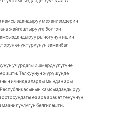
деттүү камсыздандыруу ОСАГО
ра камсыздандыруу механизмдерин
ана жайгаштырууга болгон
 камсыздандыруу рыногунун ишин
кторун өнүктүрүүнүн заманбап
унун учурдагы ишмердүүлүгүнө
еришти. Талкуунун жүрүшүндө
анын ичинде аларды мындан ары
з Республикасынын камсыздандыруу
 ортосундагы өз ара аракеттенүүнүн
 маанилүүлүгүн белгилешти.