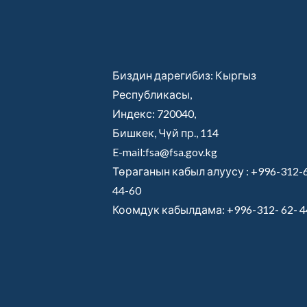
Биздин дарегибиз: Кыргыз
Республикасы,
Индекс: 720040,
Бишкек, Чүй пр., 114
E-mail:fsa@fsa.gov.kg
Төраганын кабыл алуусу :
+996-312-
44-60
Коомдук кабылдама:
+996-312- 62- 