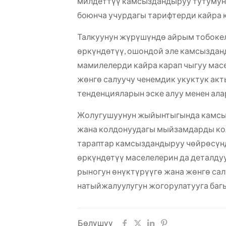
милдеттүү камсыздандыруу тутумун 
боюнча учурдагы тарифтерди кайра 
Талкуунун жүрүшүндө айрым тобокел
өркүндөтүү, ошондой эле камсыздан
мамилелерди кайра карап чыгуу мас
жөнгө салуучу ченемдик укуктук ак
тенденцияларын эске алуу менен ала
Жолугушуунун жыйынтыгында камсыз
жана колдонуудагы мыйзамдарды ко
тараптар камсыздандыруу чөйрөсүнд
өркүндөтүү маселелерин да деталд
рыногун өнүктүрүүгө жана жөнгө са
натыйжалуулугун жогорулатууга багы
Бөлүшүү