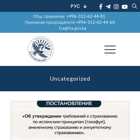
РУС
Общ. приемная:
+996-312-62-44-81
Приемная председателя:
+996-312-62-44-60
fsa@fsa.gov.kg
Uncategorized