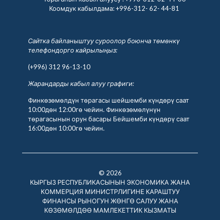
Коомдук кабылдама:
+996-312- 62- 44-81
Сайтка байланыштуу суроолор боюнча төмөнкү
телефондорго кайрылыңыз:
(+996) 312 96-13-10
Жарандарды кабыл алуу графиги:
Финкөзөмөлдүн төрагасы шейшемби күндөрү саат
10:00дөн 12:00гө чейин. Финкөзөмөлүнүн
төрагасынын орун басары Бейшемби күндөрү саат
16:00дөн 10:00гө чейин.
© 2026
КЫРГЫЗ РЕСПУБЛИКАСЫНЫН ЭКОНОМИКА ЖАНА
КОММЕРЦИЯ МИНИСТРЛИГИНЕ КАРАШТУУ
ФИНАНСЫ РЫНОГУН ЖӨНГӨ САЛУУ ЖАНА
КӨЗӨМӨЛДӨӨ МАМЛЕКЕТТИК КЫЗМАТЫ