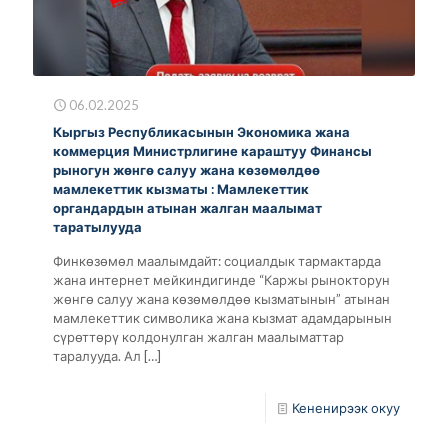
06.02.2025
Кыргыз Республикасынын Экономика жана
коммерция Министрлигине караштуу Финансы
рыногун жөнгө салуу жана көзөмөлдөө
мамлекеттик кызматы : Мамлекеттик
органдардын атынан жалган маалымат
таратылууда
Финкөзөмөл маалымдайт: социалдык тармактарда
жана интернет мейкиндигинде “Каржы рынокторун
жөнгө салуу жана көзөмөлдөө кызматынын” атынан
мамлекеттик символика жана кызмат адамдарынын
сүрөттөрү колдонулган жалган маалыматтар
таралууда. Ал
[…]
Кененирээк окуу