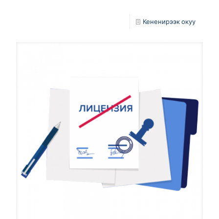
Кененирээк окуу