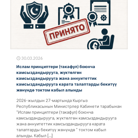
30.03.2026
Ислам принциптери (такафул) боюнча
камсыздандырууга, жүктөлгөн
камсыздандырууга жана аннуитеттик
камсыздандырууга карата талаптарды бекитүү
жөнүндө токтом кабыл алынды
2026-жылдын 27-мартында Кыргыз
Республикасынын Министрлер Кабинети тарабынан
“Ислам принциптери (такафул) боюнча
камсыздандырууга, жүктөлгөн камсыздандырууга
жана аннуитеттик камсыздандырууга карата
талаптарды бекитүү жөнүндө ” токтом кабыл
алынды. Кабыл
[…]