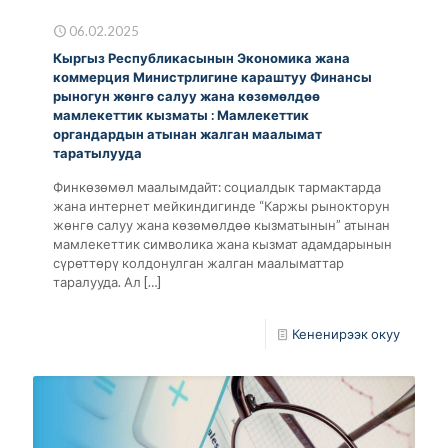
06.02.2025
Кыргыз Республикасынын Экономика жана
коммерция Министрлигине караштуу Финансы
рыногун жөнгө салуу жана көзөмөлдөө
мамлекеттик кызматы : Мамлекеттик
органдардын атынан жалган маалымат
таратылууда
Финкөзөмөл маалымдайт: социалдык тармактарда
жана интернет мейкиндигинде “Каржы рынокторун
жөнгө салуу жана көзөмөлдөө кызматынын” атынан
мамлекеттик символика жана кызмат адамдарынын
сүрөттөрү колдонулган жалган маалыматтар
таралууда. Ал
[…]
Кененирээк окуу