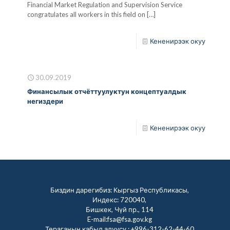
Financial Market Regulation and Supervision Service
congratulates all workers in this field on
[…]
Кененирээк окуу
30.09.2019
Финансылык отчёттуулуктун концептуалдык
негиздери
Кененирээк окуу
Биздин дарегибиз: Кыргыз Республикасы,
Индекс: 720040,
Бишкек, Чүй пр., 114
E-mail:fsa@fsa.gov.kg
Төраганын кабыл алуусу :
+996-312-62-44-60