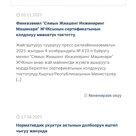
05.11.2025
Финкөзөмөл “Сямын Жиашенг Инжиниринг
Машинари” ЖЧКсынын сертификатынын
колдонуу мөөнөтүн токтотту.
Жайгаштуруу тууралуу пресс-релизФинкөзөмөлүн
2025-жылдын 4-ноябрындагы № 610-п буйругу
менен “Сямын Жиашенг Инжиниринг Машинари”
ЖЧКнын өнөр жай майнингди жүзөгө ашырууга
мурда берилген сертификатынын колдонуусу
токтотулду.Кыргыз Республикасынын Министрлер
[…]
Кененирээк окуу
17.04.2025
Нормативдик укуктук актынын долбоорун иштеп
чыгуу жөнүндө