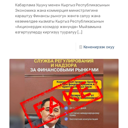
Кабарлама Ушуну менен Кыргыз Республикасынын
Экономика жана коммерция министрлигине
караштуу Финансы рыногун жөнгө салуу жана
көзөмөлдөө кызматы Кыргыз Республикасынын
«Акционердик коомдор жөнүндө» Мыйзамына
өзгөртүүлөрдү киргизүү тууралуу
[…]
Кененирээк окуу