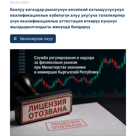
05.06.2026
Баалуу кагаздар рыногунун кесипкөй катышуучусунун
квалификациялык күбөлүгүн алуу укугуна талапкерлер
үчүн квалификациялык аттестация өткөрүү күнүнүн
жылдырылгандыгы жөнүндө билдирүү
Кененирээк окуу