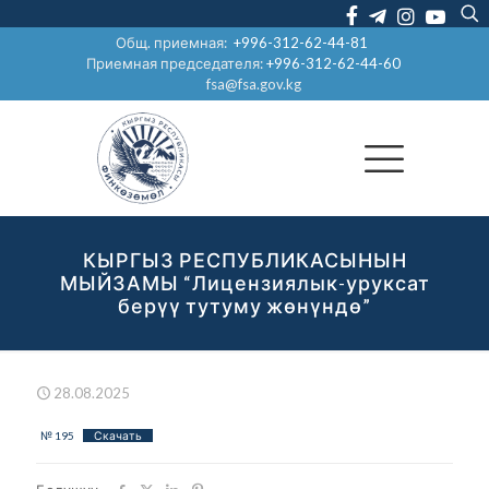
Общ. приемная:
+996-312-62-44-81
Приемная председателя:
+996-312-62-44-60
fsa@fsa.gov.kg
КЫРГЫЗ РЕСПУБЛИКАСЫНЫН
МЫЙЗАМЫ “Лицензиялык-уруксат
берүү тутуму жөнүндө”
28.08.2025
№ 195
Скачать