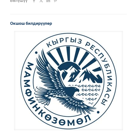
Бөлүшүү
Окшош билдирүүлөр