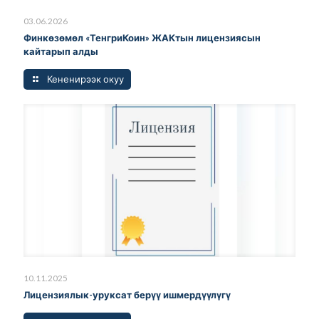
03.06.2026
Финкөзөмөл «ТенгриКоин» ЖАКтын лицензиясын
кайтарып алды
Кененирээк окуу
10.11.2025
Лицензиялык-уруксат берүү ишмердүүлүгү