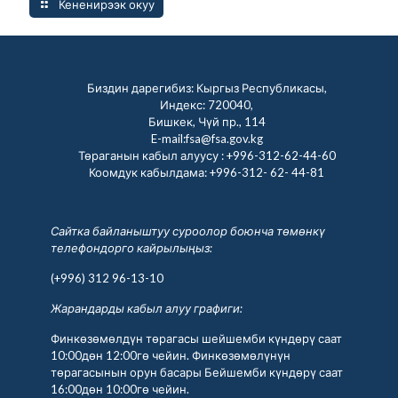
Кененирээк окуу
Биздин дарегибиз: Кыргыз Республикасы,
Индекс: 720040,
Бишкек, Чүй пр., 114
E-mail:fsa@fsa.gov.kg
Төраганын кабыл алуусу :
+996-312-62-44-60
Коомдук кабылдама:
+996-312- 62- 44-81
Сайтка байланыштуу суроолор боюнча төмөнкү
телефондорго кайрылыңыз:
(+996) 312 96-13-10
Жарандарды кабыл алуу графиги:
Финкөзөмөлдүн төрагасы шейшемби күндөрү саат
10:00дөн 12:00гө чейин. Финкөзөмөлүнүн
төрагасынын орун басары Бейшемби күндөрү саат
16:00дөн 10:00гө чейин.