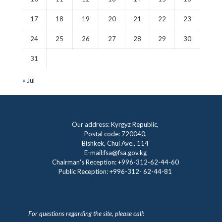
17
18
19
20
21
22
23
24
25
26
27
28
29
30
31
« Jul
Our address: Kyrgyz Republic,
Postal code: 720040,
Bishkek, Chui Ave., 114
E-mail:fsa@fsa.gov.kg
Chairman's Reception:
+996-312-62-44-60
Public Reception:
+996-312- 62-44-81
For questions regarding the site, please call: