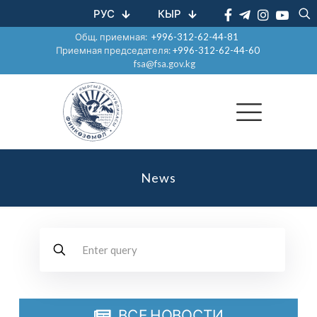
РУС
КЫР
Общ. приемная:
+996-312-62-44-81
Приемная председателя:
+996-312-62-44-60
fsa@fsa.gov.kg
News
ВСЕ НОВОСТИ