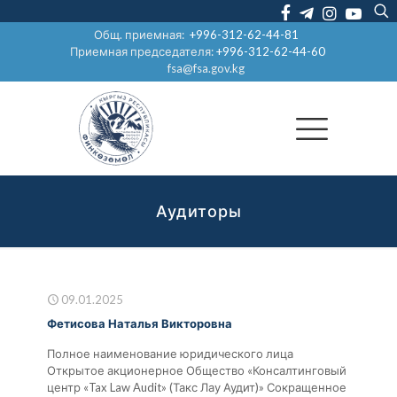
Общ. приемная:
+996-312-62-44-81
Приемная председателя:
+996-312-62-44-60
fsa@fsa.gov.kg
Аудиторы
09.01.2025
Фетисова Наталья Викторовна
Полное наименование юридического лица
Открытое акционерное Общество «Консалтинговый
центр «Tax Law Audit» (Такс Лау Аудит)» Сокращенное