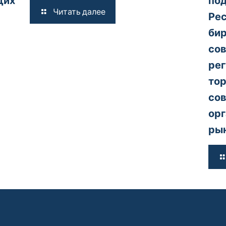
щих
под
Читать далее
Рес
бир
со
ре
тор
со
орг
рын