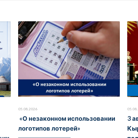
05.08.2026
05.08
«О незаконном использовании
3 а
логотипов лотерей»
Кы