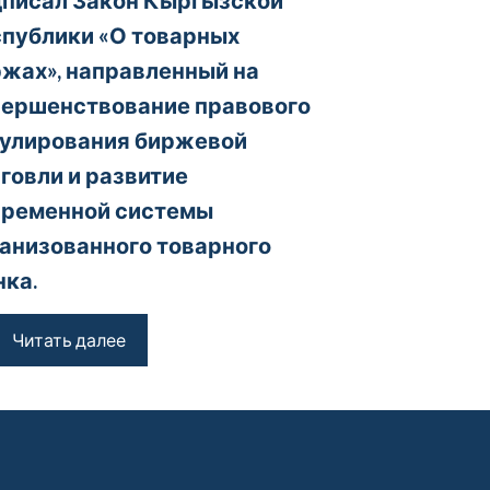
писал Закон Кыргызской
публики «О товарных
жах», направленный на
вершенствование правового
гулирования биржевой
говли и развитие
временной системы
анизованного товарного
ка.
Читать далее