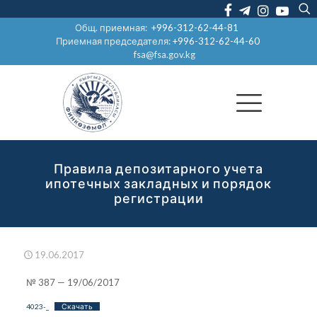
Общ. приемная:
+996-312-62-44-81
Приемная председателя:
+996-312-62-44-60
fsa@fsa.gov.kg
Правила депозитарного учета
ипотечных закладных и порядок
регистрации
19.06.2017
№ 387 — 19/06/2017
4023-_
Скачать