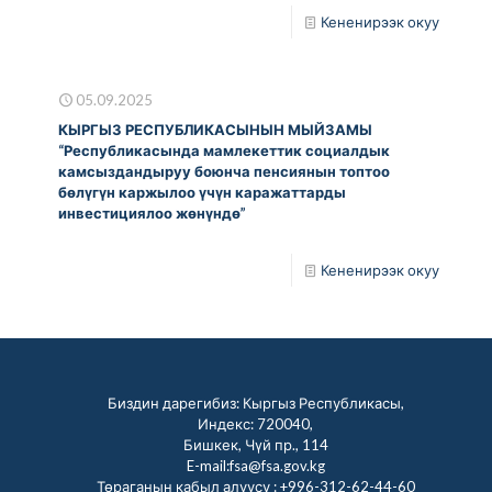
Кененирээк окуу
05.09.2025
КЫРГЫЗ РЕСПУБЛИКАСЫНЫН МЫЙЗАМЫ
“Республикасында мамлекеттик социалдык
камсыздандыруу боюнча пенсиянын топтоо
бөлүгүн каржылоо үчүн каражаттарды
инвестициялоо жөнүндө”
Кененирээк окуу
Биздин дарегибиз: Кыргыз Республикасы,
Индекс: 720040,
Бишкек, Чүй пр., 114
E-mail:fsa@fsa.gov.kg
Төраганын кабыл алуусу :
+996-312-62-44-60