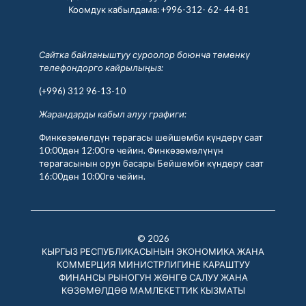
Коомдук кабылдама:
+996-312- 62- 44-81
Сайтка байланыштуу суроолор боюнча төмөнкү
телефондорго кайрылыңыз:
(+996) 312 96-13-10
Жарандарды кабыл алуу графиги:
Финкөзөмөлдүн төрагасы шейшемби күндөрү саат
10:00дөн 12:00гө чейин. Финкөзөмөлүнүн
төрагасынын орун басары Бейшемби күндөрү саат
16:00дөн 10:00гө чейин.
© 2026
КЫРГЫЗ РЕСПУБЛИКАСЫНЫН ЭКОНОМИКА ЖАНА
КОММЕРЦИЯ МИНИСТРЛИГИНЕ КАРАШТУУ
ФИНАНСЫ РЫНОГУН ЖӨНГӨ САЛУУ ЖАНА
КӨЗӨМӨЛДӨӨ МАМЛЕКЕТТИК КЫЗМАТЫ