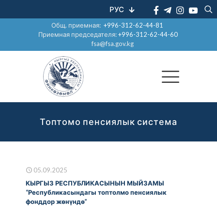
РУС
Общ. приемная:
+996-312-62-44-81
Приемная председателя:
+996-312-62-44-60
fsa@fsa.gov.kg
Топтомо пенсиялык система
05.09.2025
КЫРГЫЗ РЕСПУБЛИКАСЫНЫН МЫЙЗАМЫ
“Республикасындагы топтолмо пенсиялык
фонддор жөнүндө”