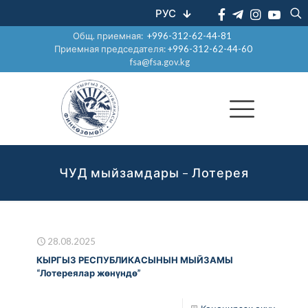
РУС
Общ. приемная:
+996-312-62-44-81
Приемная председателя:
+996-312-62-44-60
fsa@fsa.gov.kg
ЧУД мыйзамдары – Лотерея
28.08.2025
КЫРГЫЗ РЕСПУБЛИКАСЫНЫН МЫЙЗАМЫ
“Лотереялар жөнүндө”