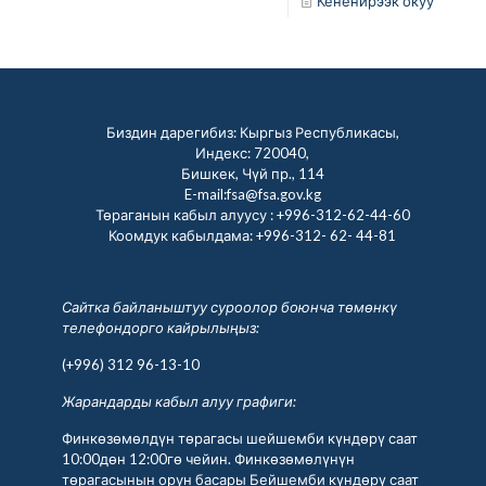
Кененирээк окуу
Биздин дарегибиз: Кыргыз Республикасы,
Индекс: 720040,
Бишкек, Чүй пр., 114
E-mail:fsa@fsa.gov.kg
Төраганын кабыл алуусу :
+996-312-62-44-60
Коомдук кабылдама:
+996-312- 62- 44-81
Сайтка байланыштуу суроолор боюнча төмөнкү
телефондорго кайрылыңыз:
(+996) 312 96-13-10
Жарандарды кабыл алуу графиги:
Финкөзөмөлдүн төрагасы шейшемби күндөрү саат
10:00дөн 12:00гө чейин. Финкөзөмөлүнүн
төрагасынын орун басары Бейшемби күндөрү саат