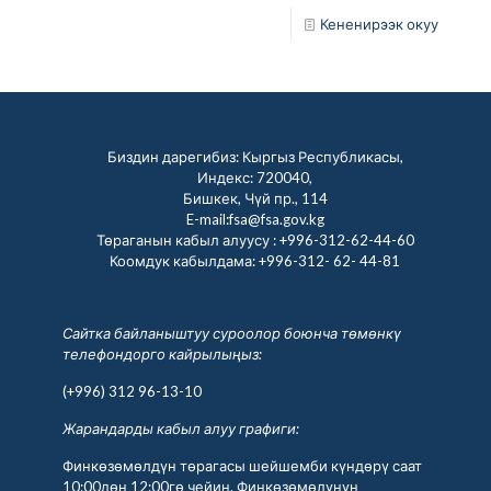
Кененирээк окуу
Биздин дарегибиз: Кыргыз Республикасы,
Индекс: 720040,
Бишкек, Чүй пр., 114
E-mail:fsa@fsa.gov.kg
Төраганын кабыл алуусу :
+996-312-62-44-60
Коомдук кабылдама:
+996-312- 62- 44-81
Сайтка байланыштуу суроолор боюнча төмөнкү
телефондорго кайрылыңыз:
(+996) 312 96-13-10
Жарандарды кабыл алуу графиги:
Финкөзөмөлдүн төрагасы шейшемби күндөрү саат
10:00дөн 12:00гө чейин. Финкөзөмөлүнүн