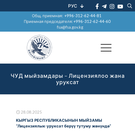
РУС
Общ. приемная:
+996-312-62-44-81
Приемная председателя:
+996-312-62-44-60
fsa@fsa.gov.kg
ЧУД мыйзамдары – Лицензиялоо жана
уруксат
28.08.2025
КЫРГЫЗ РЕСПУБЛИКАСЫНЫН МЫЙЗАМЫ
“Лицензиялык-уруксат берүү тутуму жөнүндө”