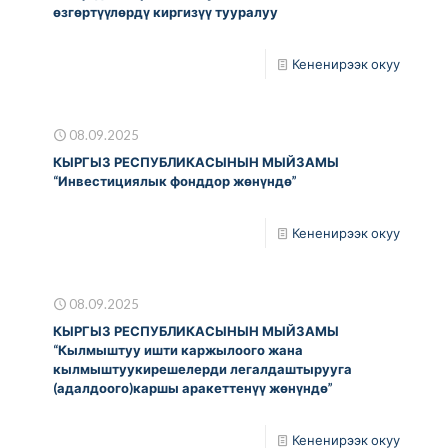
өзгөртүүлөрдү киргизүү тууралуу
Кененирээк окуу
08.09.2025
КЫРГЫЗ РЕСПУБЛИКАСЫНЫН МЫЙЗАМЫ
“Инвестициялык фонддор жөнүндө”
Кененирээк окуу
08.09.2025
КЫРГЫЗ РЕСПУБЛИКАСЫНЫН МЫЙЗАМЫ
“Кылмыштуу ишти каржылоого жана
кылмыштуукирешелерди легалдаштырууга
(адалдоого)каршы аракеттенүү жөнүндө”
Кененирээк окуу