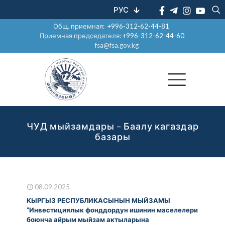
РУС
Общ. приемная:
+996-312-62-44-81
Приемная председателя:
+996-312-62-44-60
fsa@fsa.gov.kg
ЧУД мыйзамдары – Баалу кагаздар
базары
08.09.2025
КЫРГЫЗ РЕСПУБЛИКАСЫНЫН МЫЙЗАМЫ
“Инвестициялык фонддордун ишинин маселелери
боюнча айрым мыйзам актыларына