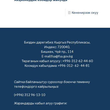
Кененирээк окуу
Биздин дарегибиз: Кыргыз Республикасы,
Индекс: 720040,
Бишкек, Чүй пр., 114
E-mail:fsa@fsa.gov.kg
Төраганын кабыл алуусу :
+996-312-62-44-60
Коомдук кабылдама:
+996-312- 62- 44-81
Сайтка байланыштуу суроолор боюнча төмөнкү
телефондорго кайрылыңыз:
(+996) 312 96-13-10
Жарандарды кабыл алуу графиги: