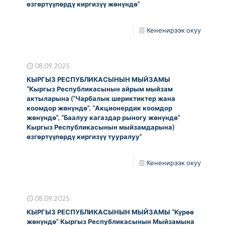
өзгөртүүлөрдү киргизүү жөнүндө”
Кененирээк окуу
08.09.2025
КЫРГЫЗ РЕСПУБЛИКАСЫНЫН МЫЙЗАМЫ
“Кыргыз Республикасынын айрым мыйзам
актыларына (“Чарбалык шериктиктер жана
коомдор жөнүндө”, “Акционердик коомдор
жөнүндө”, “Баалуу кагаздар рыногу жөнүндө”
Кыргыз Республикасынын мыйзамдарына)
өзгөртүүлөрдү киргизүү тууралуу”
Кененирээк окуу
08.09.2025
КЫРГЫЗ РЕСПУБЛИКАСЫНЫН МЫЙЗАМЫ “Күрөө
жөнүндө” Кыргыз Республикасынын Мыйзамына