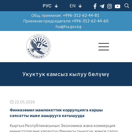
РУС
EN
Общ. приемная:
+996-312-62-44-81
Приемная председателя:
+996-312-62-44-60
fsa@fsa.gov.kg
Укуктук камсыз кылуу бөлүмү
22.05.2026
Финкөзөмөл мамлекеттик коррупцияга каршы
саясатты ишке ашырууга катышууда
Кыргыз Республикасынын Экономика жана коммерция
министрлигине караштуу Финансы рыногун жөнгө салуу