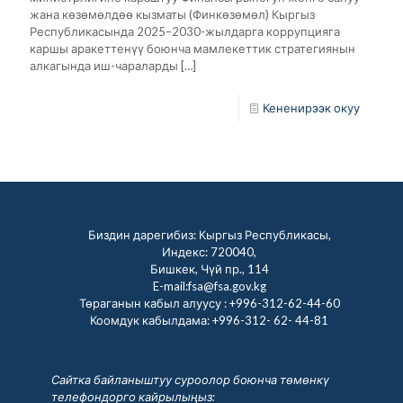
жана көзөмөлдөө кызматы (Финкөзөмөл) Кыргыз
Республикасында 2025–2030-жылдарга коррупцияга
каршы аракеттенүү боюнча мамлекеттик стратегиянын
алкагында иш-чараларды
[…]
Кененирээк окуу
Биздин дарегибиз: Кыргыз Республикасы,
Индекс: 720040,
Бишкек, Чүй пр., 114
E-mail:fsa@fsa.gov.kg
Төраганын кабыл алуусу :
+996-312-62-44-60
Коомдук кабылдама:
+996-312- 62- 44-81
Сайтка байланыштуу суроолор боюнча төмөнкү
телефондорго кайрылыңыз: