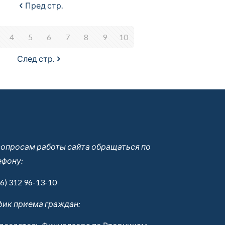
Пред стр.
4
5
6
7
8
9
10
След стр.
вопросам работы сайта обращаться по
ефону:
6) 312 96-13-10
фик приема граждан: