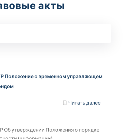
авовые акты
КР Положение о временном управляющем
ондом
Читать далее
Р Об утверждении Положения о порядке
тности (информации)...