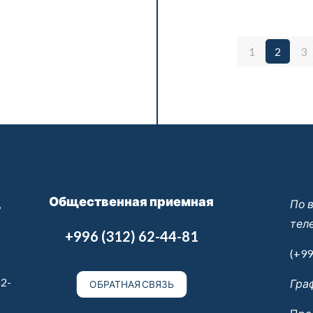
1
2
3
Общественная приемная
,
По 
тел
+996 (312) 62-44-81
(+99
2-
Гра
ОБРАТНАЯ СВЯЗЬ