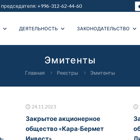
председателя:
+996-312-62-44-60
ДЕЯТЕЛЬНОСТЬ
ЗАКОНОДАТЕЛЬСТВО
Эмитенты
Главная
Реестры
Эмитенты
24.11.2023
Закрытое акционерное
З
общество «Кара-Бермет
о
о-
Инвест»
Л