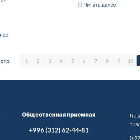
Читать далее
лее
стр.
1
2
3
4
5
6
7
8
9
10
Общественная приемная
,
По 
тел
+996 (312) 62-44-81
(+99