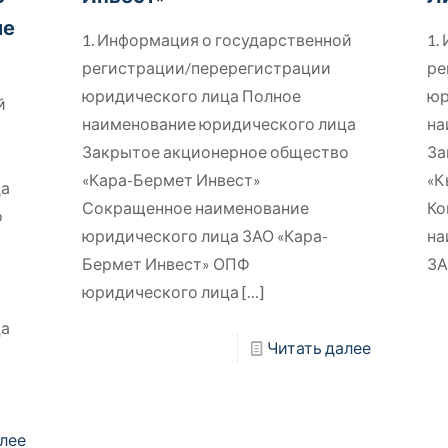
ие
1. Информация о государственной
1.
регистрации/перерегистрации
ре
юридического лица Полное
юр
й
наименование юридического лица
на
Закрытое акционерное общество
За
«Кара-Бермет Инвест»
«К
ца
Сокращенное наименование
Ко
о
юридического лица ЗАО «Кара-
на
Бермет Инвест» ОПФ
ЗА
юридического лица
[…]
ца
Читать далее
лее