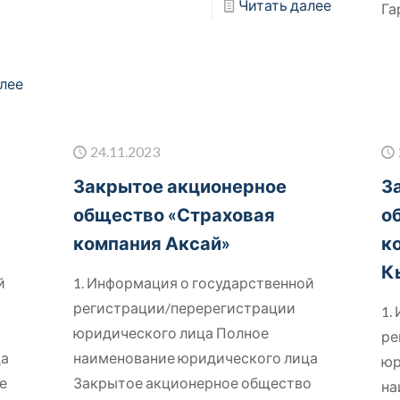
Читать далее
Га
лее
24.11.2023
Закрытое акционерное
З
общество «Страховая
о
компания Аксай»
к
К
й
1. Информация о государственной
регистрации/перерегистрации
1.
юридического лица Полное
ре
ца
наименование юридического лица
юр
е
Закрытое акционерное общество
на