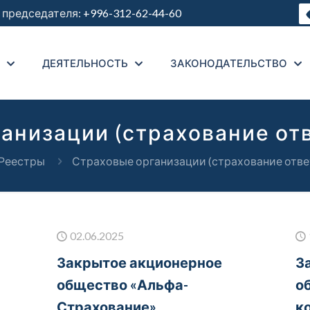
председателя:
+996-312-62-44-60
ДЕЯТЕЛЬНОСТЬ
ЗАКОНОДАТЕЛЬСТВО
анизации (страхование от
Реестры
Страховые организации (страхование отве
02.06.2025
Закрытое акционерное
З
общество «Альфа-
о
Страхование»
к