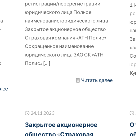
регистрации/перерегистрации
1.
юридического лица Полное
ре
ца
наименование юридического лица
юр
о
Закрытое акционерное общество
на
Страховая компания «АТН Полис»
За
Сокращенное наименование
«J
й
юридического лица ЗАО СК «АТН
Со
о
Полис»
[…]
юр
Ky
Читать далее
лее
24.11.2023
Закрытое акционерное
О
общество «Страховая
о