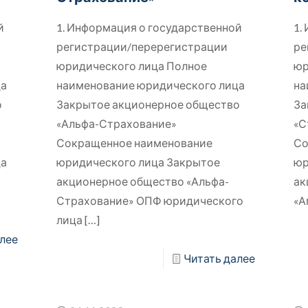
й
1. Информация о государственной
1.
регистрации/перерегистрации
ре
юридического лица Полное
юр
ца
наименование юридического лица
на
о
Закрытое акционерное общество
За
«Альфа-Страхование»
«С
Сокращенное наименование
Со
ца
юридического лица Закрытое
юр
акционерное общество «Альфа-
ак
Страхование» ОПФ юридического
«А
лица
[…]
лее
Читать далее