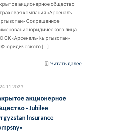
крытое акционерное общество
траховая компания «Арсеналъ-
ргызстан» Сокращенное
именование юридического лица
О СК «Арсеналъ-Кыргызстан»
Ф юридического
[…]
Читать далее
24.11.2023
акрытое акционерное
бщество «Jubilee
rgyzstan Insurance
ompsny»