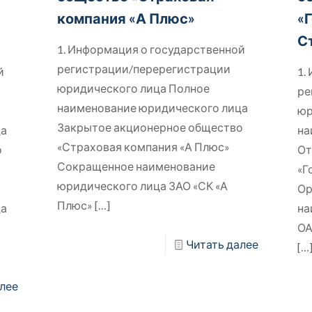
компания «А Плюс»
«
С
1. Информация о государственной
регистрации/перерегистрации
й
1.
юридического лица Полное
ре
наименование юридического лица
юр
Закрытое акционерное общество
ца
на
«Страховая компания «А Плюс»
о
От
Сокращенное наименование
«Г
юридического лица ЗАО «СК «А
Ор
Плюс»
[…]
ца
на
ОА
Читать далее
[…
лее