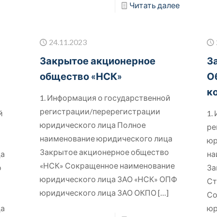
Читать далее
24.11.2023
Закрытое акционерное
З
общество «НСК»
О
к
1. Информация о государственной
регистрации/перерегистрации
й
1.
юридического лица Полное
ре
наименование юридического лица
юр
Закрытое акционерное общество
ца
на
«НСК» Сокращенное наименование
о
За
юридического лица ЗАО «НСК» ОПФ
Ст
юридического лица ЗАО ОКПО
[…]
Со
ца
юр