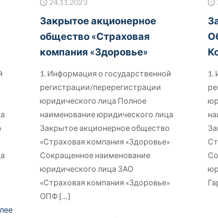
24.11.2023
Закрытое акционерное
З
общество «Страховая
О
компания «Здоровье»
К
й
1. Информация о государственной
1.
регистрации/перерегистрации
ре
юридического лица Полное
юр
ца
наименование юридического лица
на
о
Закрытое акционерное общество
За
«Страховая компания «Здоровье»
Ст
ца
Сокращенное наименование
Со
юридического лица ЗАО
юр
«Страховая компания «Здоровье»
Га
ОПФ
[…]
лее