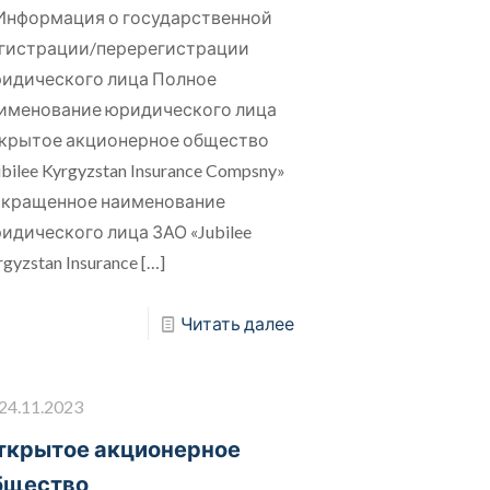
 Информация о государственной
гистрации/перерегистрации
идического лица Полное
именование юридического лица
крытое акционерное общество
ubilee Kyrgyzstan Insurance Compsny»
кращенное наименование
идического лица ЗАО «Jubilee
rgyzstan Insurance
[…]
Читать далее
24.11.2023
ткрытое акционерное
бщество