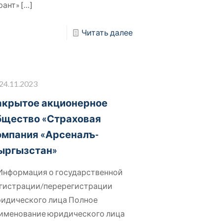
рант»
[…]
Читать далее
24.11.2023
акрытое акционерное
бщество «Страховая
омпания «Арсеналъ-
ыргызстан»
 Информация о государственной
гистрации/перерегистрации
идического лица Полное
именование юридического лица