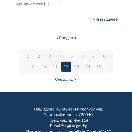
юридического
[…]
Читать далее
Пред стр.
1
2
3
4
5
6
7
8
9
10
11
12
13
14
15
След стр.
Наш адрес: Кыргызская Республика,
Почтовый индекс: 720040,
г.Бишкек, пр.Чуй,114
E-mail:fsa@fsa.gov.kg
Приемная председателя:
+996-312-62-44-60