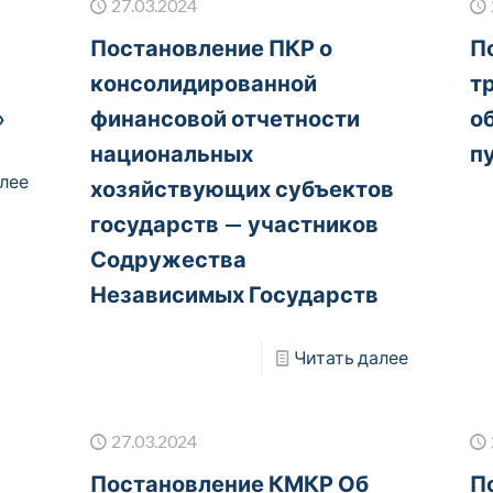
27.03.2024
Постановление ПКР о
П
консолидированной
т
»
финансовой отчетности
о
национальных
п
лее
хозяйствующих субъектов
государств — участников
Содружества
Независимых Государств
Читать далее
27.03.2024
Постановление КМКР Об
П