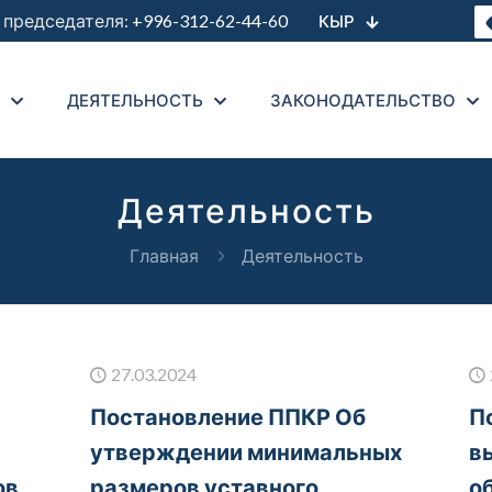
председателя:
+996-312-62-44-60
КЫР
ДЕЯТЕЛЬНОСТЬ
ЗАКОНОДАТЕЛЬСТВО
Деятельность
Главная
Деятельность
27.03.2024
Постановление ППКР Об
П
утверждении минимальных
в
ов
размеров уставного
о