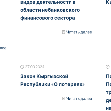
видов деятельности в
К
области небанковского
финансового сектора
Читать далее
лее
27.03.2024
Закон Кыргызской
П
Республики «О лотереях»
П
т
Читать далее
д
н