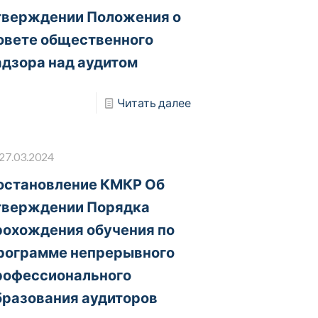
тверждении Положения о
овете общественного
адзора над аудитом
Читать далее
27.03.2024
остановление КМКР Об
тверждении Порядка
рохождения обучения по
рограмме непрерывного
рофессионального
бразования аудиторов