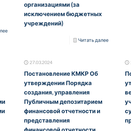
организациями (за
исключением бюджетных
учреждений)
лее
Читать далее
27.03.2024
Постановление КМКР Об
П
утверждении Порядка
у
создания, управления
в
ми
Публичным депозитарием
у
ми
финансовой отчетности и
с
представления
п
финансовой отчетности