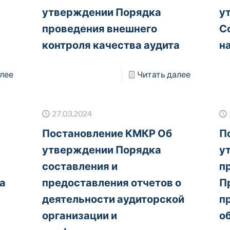
утверждении Порядка
у
проведения внешнего
С
контроля качества аудита
н
лее
Читать далее
27.03.2024
Постановление КМКР Об
П
утверждении Порядка
у
составления и
п
а
предоставления отчетов о
П
деятельности аудиторской
п
организации и
о