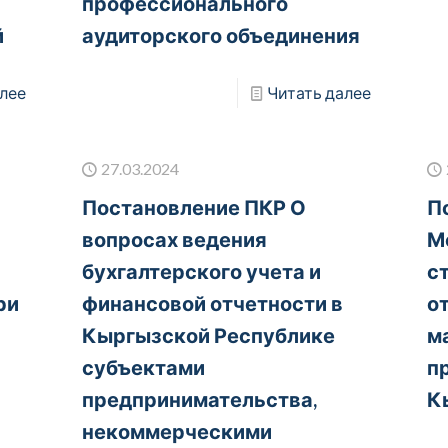
профессионального
й
аудиторского объединения
лее
Читать далее
27.03.2024
Постановление ПКР О
П
ы
вопросах ведения
М
бухгалтерского учета и
с
ри
финансовой отчетности в
о
Кыргызской Республике
м
субъектами
п
предпринимательства,
К
некоммерческими