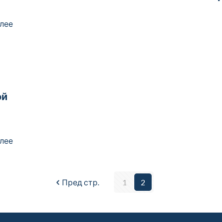
лее
ой
лее
Пред стр.
1
2