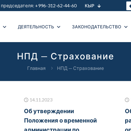
председателя:
+996-312-62-44-60
КЫР
ДЕЯТЕЛЬНОСТЬ
ЗАКОНОДАТЕЛЬСТВО
НПД — Страхование
Главная
НПД — Страхование
14.11.2023
Об утверждении
О
Положения о временной
р
администрации по
о