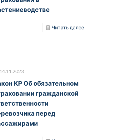
астениеводстве
Читать далее
14.11.2023
акон КР Об обязательном
траховании гражданской
тветственности
еревозчика перед
ассажирами