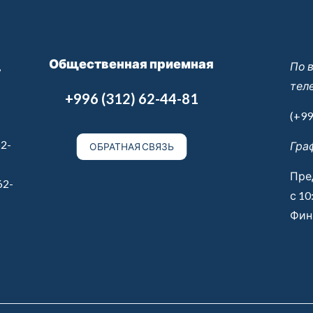
Общественная приемная
,
По 
тел
+996 (312) 62-44-81
(+99
2-
Гра
ОБРАТНАЯ СВЯЗЬ
Пре
62-
с 10
Финн