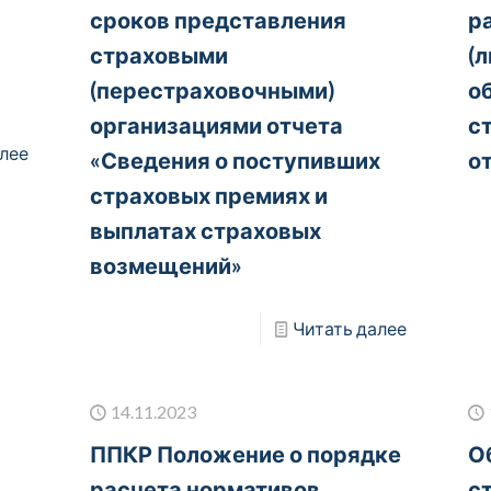
сроков представления
р
страховыми
(
(перестраховочными)
о
организациями отчета
с
лее
«Сведения о поступивших
о
страховых премиях и
выплатах страховых
возмещений»
Читать далее
14.11.2023
ППКР Положение о порядке
О
я
расчета нормативов
с