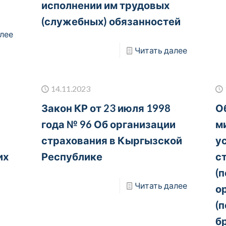
исполнении им трудовых
(служебных) обязанностей
лее
Читать далее
14.11.2023
Закон КР от 23 июля 1998
О
года № 96 Об организации
м
страхования в Кыргызской
у
их
Республике
с
(
Читать далее
о
(
б