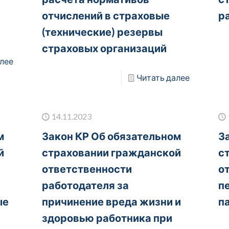
отчислений в страховые
р
(технические) резервы
страховых организаций
лее
Читать далее
14.11.2023
м
Закон КР Об обязательном
З
й
страховании гражданской
с
ответственности
о
работодателя за
п
ые
причинение вреда жизни и
п
здоровью работника при