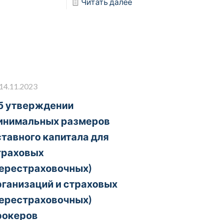
Читать далее
14.11.2023
б утверждении
инимальных размеров
ставного капитала для
траховых
перестраховочных)
рганизаций и страховых
перестраховочных)
рокеров