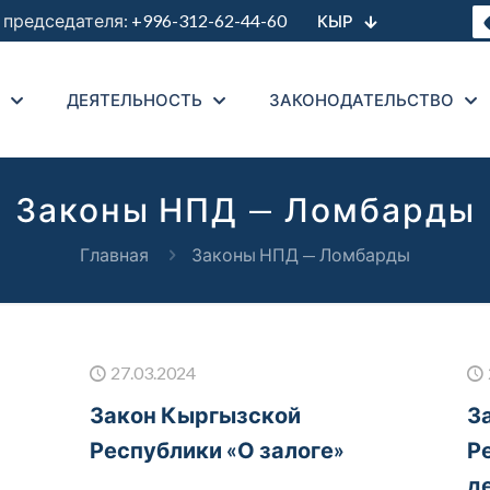
председателя:
+996-312-62-44-60
КЫР
ДЕЯТЕЛЬНОСТЬ
ЗАКОНОДАТЕЛЬСТВО
Законы НПД — Ломбарды
Главная
Законы НПД — Ломбарды
27.03.2024
Закон Кыргызской
З
Республики «О залоге»
Р
д