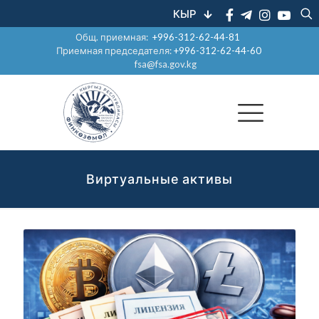
КЫР
Общ. приемная:
+996-312-62-44-81
Приемная председателя:
+996-312-62-44-60
fsa@fsa.gov.kg
Виртуальные активы