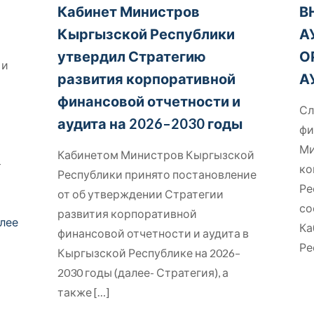
Кабинет Министров
В
Кыргызской Республики
А
утвердил Стратегию
О
 и
развития корпоративной
А
финансовой отчетности и
Сл
аудита на 2026–2030 годы
фи
Ми
Кабинетом Министров Кыргызской
–
ко
Республики принято постановление
Ре
от об утверждении Стратегии
со
развития корпоративной
лее
Ка
финансовой отчетности и аудита в
Ре
Кыргызской Республике на 2026–
2030 годы (далее- Стратегия), а
также
[…]