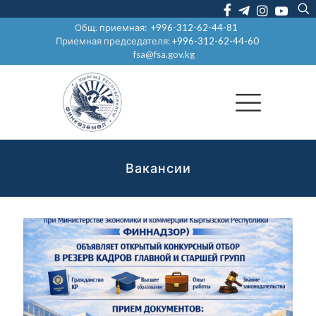
Общ. приемная:
+996-312-62-44-81
Приемная председателя:
+996-312-62-44-60
fsa@fsa.gov.kg
Вакансии