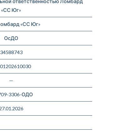
ьной ответственностью Ломбард
«СС Юг»
омбард «СС Юг»
ОсДО
34588743
01202610030
—
709-3306-ОДО
27.01.2026