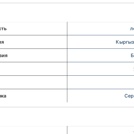
сть
л
ия
Кыргыз
вия
Б
нка
Сер