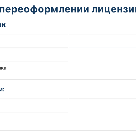
 переоформлении лицензи
и:
нка
и: