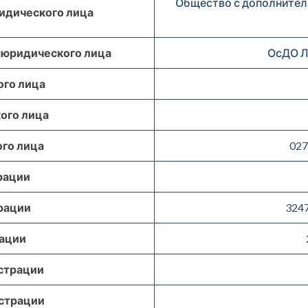
Общество с дополнител
идического лица
 юридического лица
ОсДО Л
го лица
ого лица
го лица
027
рации
рации
324
рации
страции
страции