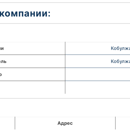
 компании:
ли
Кобулжа
ель
Кобулжа
р
Адрес