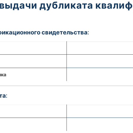
 выдачи дубликата квали
фикационного свидетельства:
нка
та: