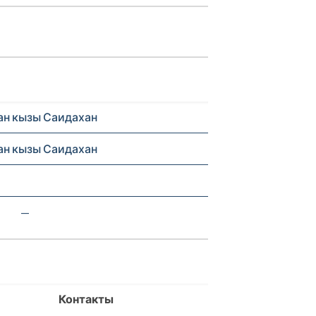
н кызы Саидахан
н кызы Саидахан
—
Контакты