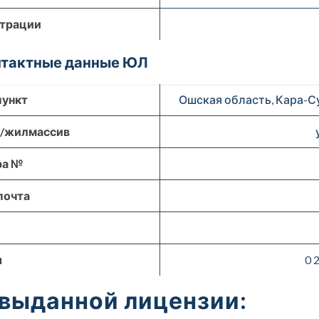
страции
онтактные данные ЮЛ
пункт
Ошская область, Кара-Суу
р/жилмассив
ра №
почта
ы
0 
 выданной лицензии: