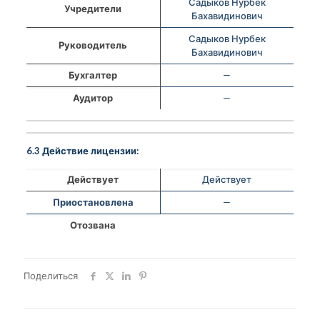
Садыков Нурбек
Учредители
Бахавидинович
Садыков Нурбек
Руководитель
Бахавидинович
Бухгалтер
—
Аудитор
—
6.3 Действие лицензии:
Действует
Действует
Приостановлена
—
Отозвана
Поделиться