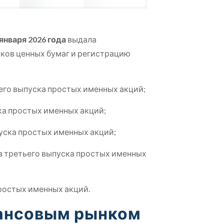
 января 2026 года
выдала
ков ценных бумаг и регистрацию
его выпуска простых именных акций;
ка простых именных акций;
уска простых именных акций;
в третьего выпуска простых именных
ростых именных акций.
нансовым рынком