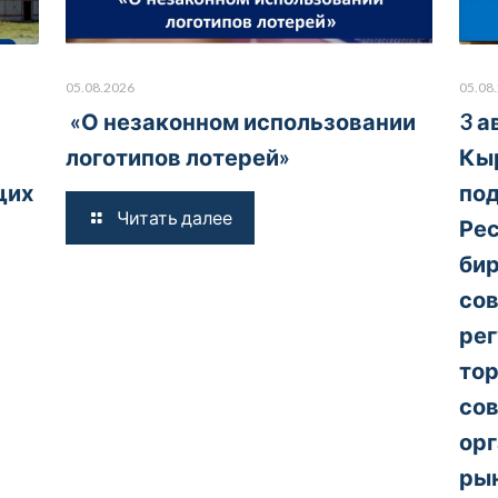
05.08.2026
05.08
«О незаконном использовании
3 а
логотипов лотерей»
Кы
щих
под
Читать далее
Рес
бир
со
ре
тор
со
орг
рын