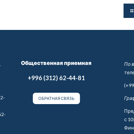
Общественная приемная
,
По 
тел
+996 (312) 62-44-81
(+99
2-
Гра
ОБРАТНАЯ СВЯЗЬ
Пре
62-
с 10
Финн