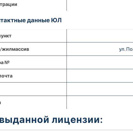
страции
онтактные данные ЮЛ
пункт
р/жилмассив
ул. П
ра №
почта
ы
 выданной лицензии: