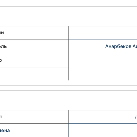
ли
ель
Анарбеков А
р
т
лена