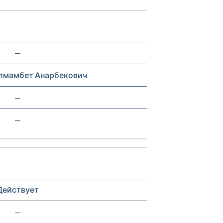
—
лмамбет Анарбекович
—
—
Действует
—