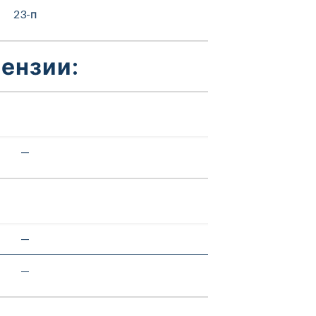
23-п
ензии:
—
—
—