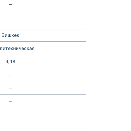
—
Бишкек
олитехническая
4, 18
—
—
—