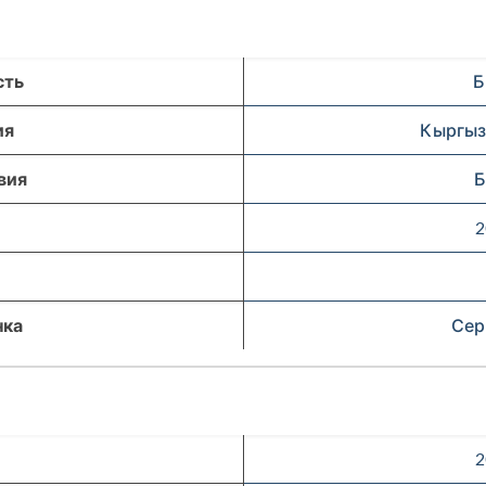
сть
Б
ия
Кыргыз
вия
Б
2
нка
Сер
2