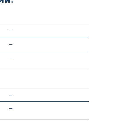
—
—
—
—
—