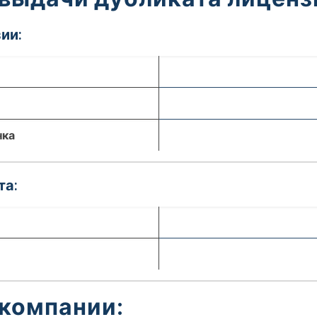
ии:
нка
та:
 компании: