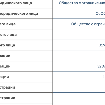
идического лица
Общество с ограниченно
 юридического лица
ОсОО
го лица
Общество с огран
ого лица
го лица
019
рации
рации
323
рации
1
страции
страции