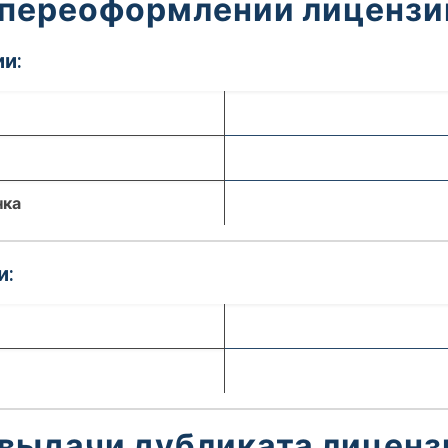
 переоформлении лицензи
и:
нка
и:
 выдачи дубликата лиценз