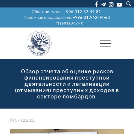
Общ. приемная:
+996-312-62-44-81
Приемная председателя:
+996-312-62-44-60
fsa@fsa.gov.kg
Обзор отчета об оценке рисков
финансирования преступной
деятельности и легализации
(отмывания) преступных доходов в
секторе ломбардов.
17.12.2025