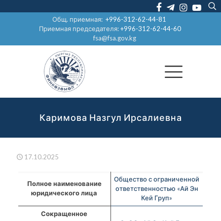
Общ. приемная:
+996-312-62-44-81
Приемная председателя:
+996-312-62-44-60
fsa@fsa.gov.kg
Каримова Назгул Ирсалиевна
17.10.2025
Общество с ограниченной
Полное наименование
ответственностью «Ай Эн
юридического лица
Кей Груп»
Сокращенное