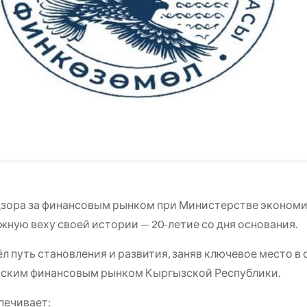
дзора за финансовым рынком при Министерстве эконом
жную веху своей истории — 20-летие со дня основания.
л путь становления и развития, заняв ключевое место в
овским финансовым рынком Кыргызской Республики.
печивает: