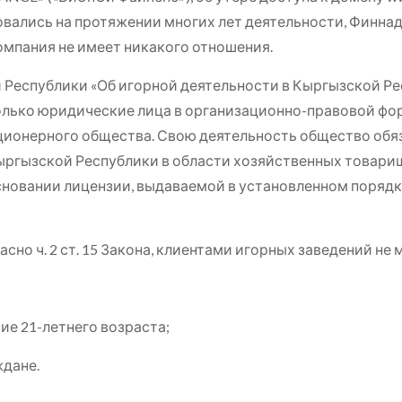
вались на протяжении многих лет деятельности, Финна
мпания не имеет никакого отношения.
ой Республики «Об игорной деятельности в Кыргызской Ре
олько юридические лица в организационно-правовой фо
ционерного общества. Свою деятельность общество обяз
гызской Республики в области хозяйственных товарищ
основании лицензии, выдаваемой в установленном поря
сно ч. 2 ст. 15 Закона, клиентами игорных заведений не 
ие 21-летнего возраста;
ждане.