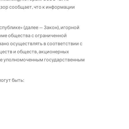
дзор сообщает, что к информации
спублике» (далее — Закон), игорной
рме общества с ограниченной
ано осуществлять в соответствии с
еств и обществ, акционерных
дке уполномоченным государственным
могут быть: