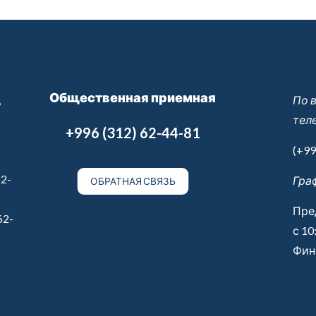
Общественная приемная
,
По 
тел
+996 (312) 62-44-81
(+99
2-
Гра
ОБРАТНАЯ СВЯЗЬ
Пре
62-
с 10
Финн