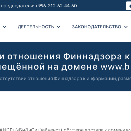
председателя:
+996-312-62-44-60
ДЕЯТЕЛЬНОСТЬ
ЗАКОНОДАТЕЛЬСТВО
ии отношения Финнадзора к
ещённой на домене www.b
 отсутствии отношения Финнадзора к информации, разме
NCE» («БиЭнСи Файненс»), об утере доступа к домену w