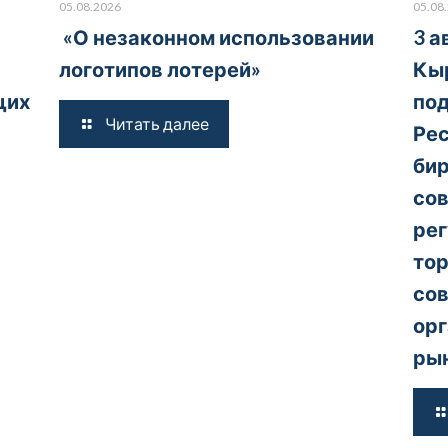
05.08.2026
05.08
«О незаконном использовании
3 а
логотипов лотерей»
Кы
щих
под
Читать далее
Рес
бир
со
ре
тор
со
орг
рын