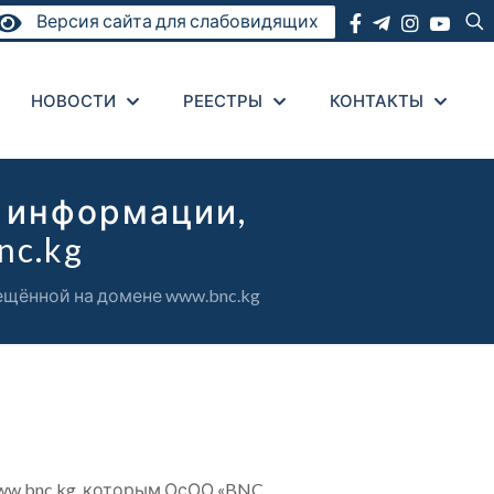
Версия сайта для слабовидящих
НОВОСТИ
РЕЕСТРЫ
КОНТАКТЫ
 информации,
nc.kg
щённой на домене www.bnc.kg
ww.bnc.kg, которым ОсОО «BNC