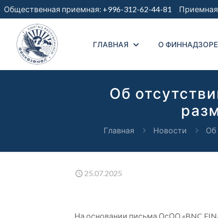
Общественная приемная:
+996-312-62-44-81
Приемная 
ГЛАВНАЯ
О ФИННАДЗОРЕ
Об отсутств
разм
Главная
Новости
Об
25.07.2025
На основании письма ОсОО «BNC FINA