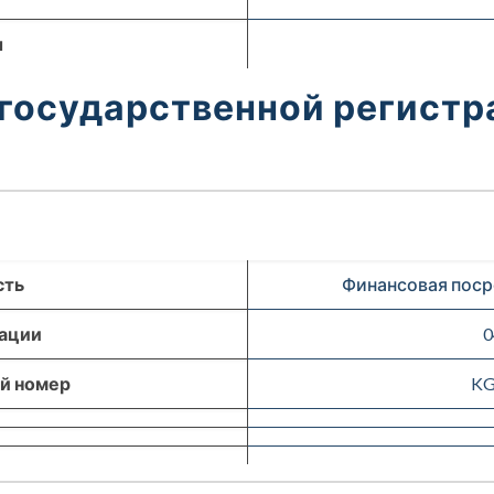
ы
 государственной регист
сть
Финансовая поср
рации
0
й номер
KG