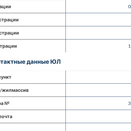
рации
0
страции
страции
страции
1
онтактные данные ЮЛ
пункт
р/жилмассив
ра №
3
почта