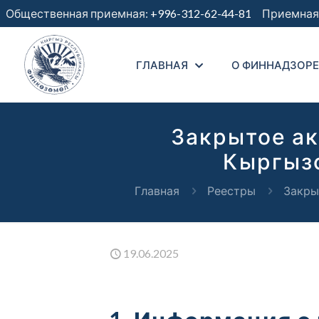
Общественная приемная:
+996-312-62-44-81
Приемная 
ГЛАВНАЯ
О ФИННАДЗОРЕ
Закрытое а
Кыргызс
Главная
Реестры
Закры
19.06.2025