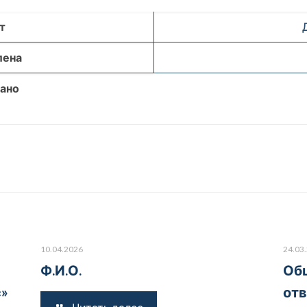
т
лена
ано
10.04.2026
24.03
Ф.И.О.
Общ
с»
отв