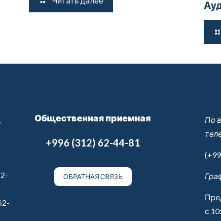
Читать далее
Ауд
Общественная приемная
,
По 
тел
+996 (312) 62-44-81
(+99
2-
Гра
ОБРАТНАЯ СВЯЗЬ
Пре
62-
с 10