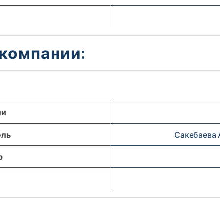
 компании:
ли
ель
Сакебаева 
р