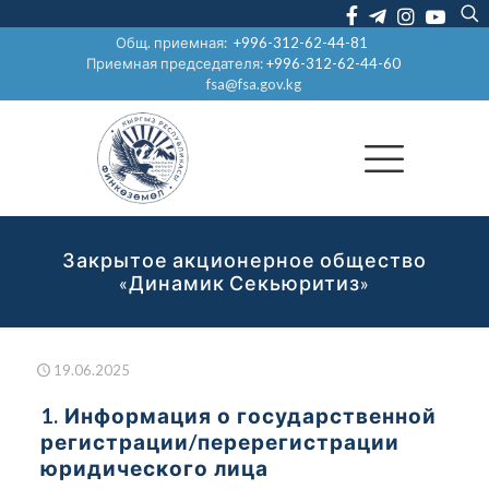
Общ. приемная:
+996-312-62-44-81
Приемная председателя:
+996-312-62-44-60
fsa@fsa.gov.kg
Закрытое акционерное общество
«Динамик Секьюритиз»
19.06.2025
1. Информация о государственной
регистрации/перерегистрации
юридического лица