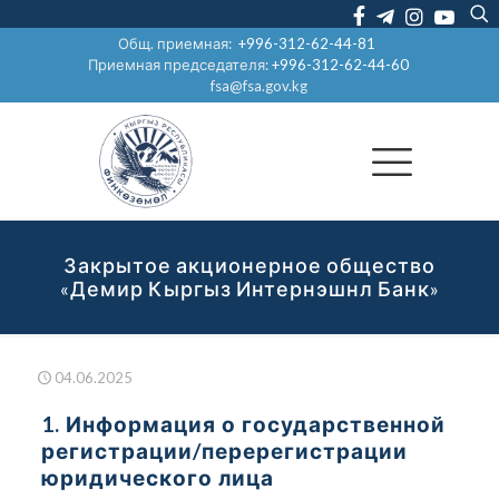
Общ. приемная:
+996-312-62-44-81
Приемная председателя:
+996-312-62-44-60
fsa@fsa.gov.kg
Закрытое акционерное общество
«Демир Кыргыз Интернэшнл Банк»
04.06.2025
1. Информация о государственной
регистрации/перерегистрации
юридического лица