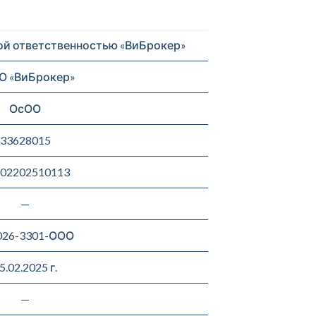
ой ответственностью «ВиБрокер»
О «ВиБрокер»
ОсОО
33628015
02202510113
—
026-3301-ООО
5.02.2025 г.
—