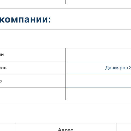
 компании:
ли
ель
Данияров 
р
Адрес