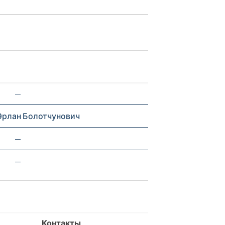
—
Эрлан Болотчунович
—
—
Контакты