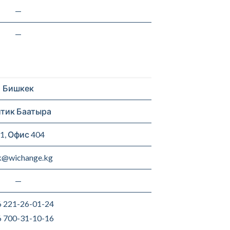
—
—
Бишкек
тик Баатыра
/1, Офис 404
k@wichange.kg
—
 221-26-01-24
 700-31-10-16