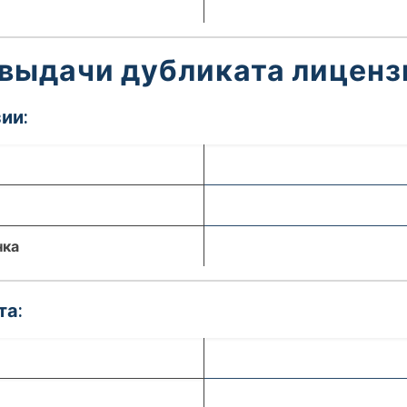
 выдачи дубликата лиценз
ии:
нка
та: