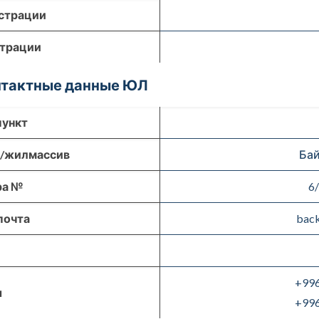
страции
страции
онтактные данные ЮЛ
пункт
р/жилмассив
Бай
ра №
6
почта
bac
+996
ы
+996