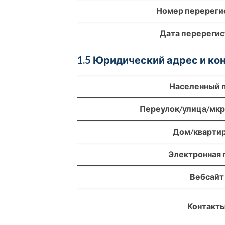
Номер перереги
Дата перереги
1.5 Юридический адрес и к
Населенный 
Переулок/улица/мк
Дом/кварти
Электронная 
Вебсайт
Контакт