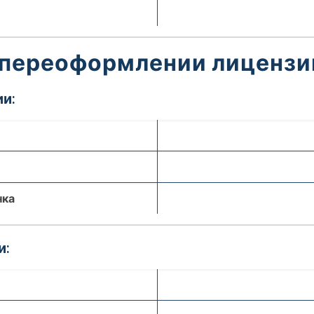
 переоформлении лицензи
и:
нка
и: