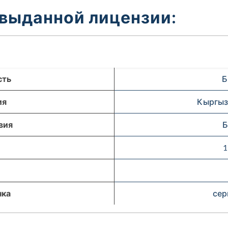
 выданной лицензии:
сть
Б
ия
Кыргыз
вия
Б
1
нка
сер