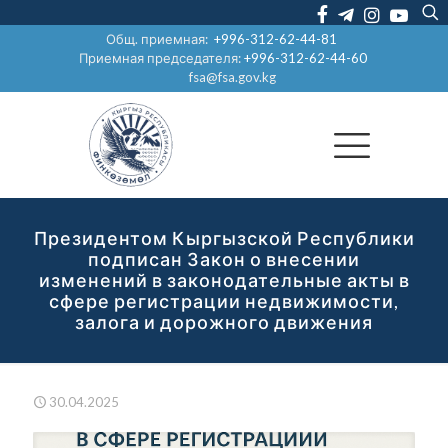
Общ. приемная:
+996-312-62-44-81
Приемная председателя:
+996-312-62-44-60
fsa@fsa.gov.kg
Президентом Кыргызской Республики
подписан Закон о внесении
изменений в законодательные акты в
сфере регистрации недвижимости,
залога и дорожного движения
30.04.2025