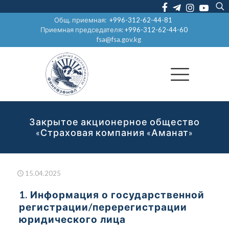
Общ. приемная:
+996-312-62-44-81
Приемная председателя:
+996-312-62-44-60
fsa@fsa.gov.kg
Закрытое акционерное общество
«Страховая компания «Аманат»
15.04.2025
1. Информация о государственной
регистрации/перерегистрации
юридического лица