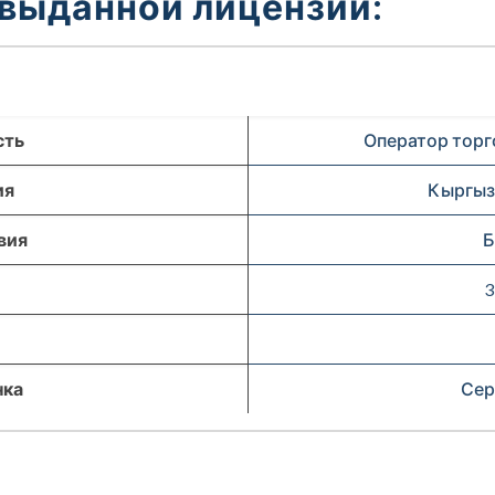
 выданной лицензии:
сть
Оператор торг
ия
Кыргыз
вия
Б
3
нка
Сер