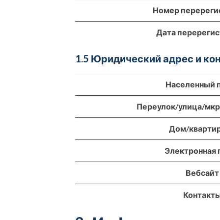
Номер перереги
Дата перереги
1.5 Юридический адрес и к
Населенный 
Переулок/улица/мк
Дом/кварти
Электронная 
Вебсайт
Контакт