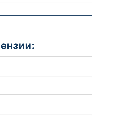
—
—
ензии: