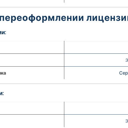
 переоформлении лицензи
и:
3
нка
Сер
и:
3