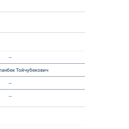
—
ланбек Тойчубекович
—
—