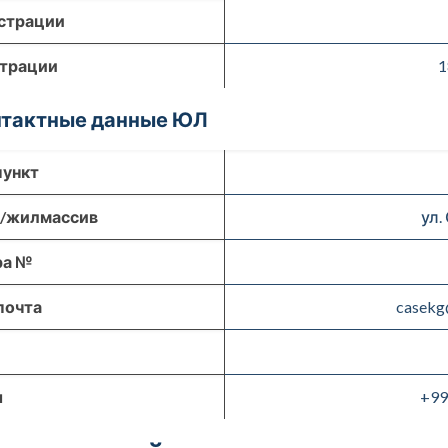
страции
страции
1
онтактные данные ЮЛ
пункт
р/жилмассив
ул.
ра №
почта
casekg
ы
+99