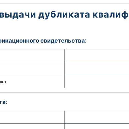
 выдачи дубликата квали
фикационного свидетельства:
нка
та: