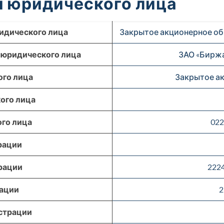
 юридического лица
идического лица
Закрытое акционерное об
 юридического лица
ЗАО «Биржа
го лица
Закрытое а
ого лица
го лица
022
рации
рации
222
рации
2
страции