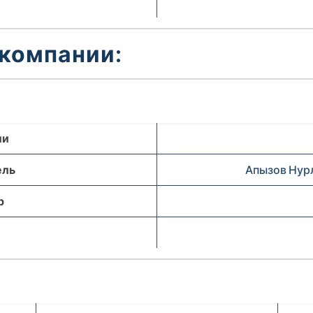
 компании:
ли
ель
Апызов Нур
р