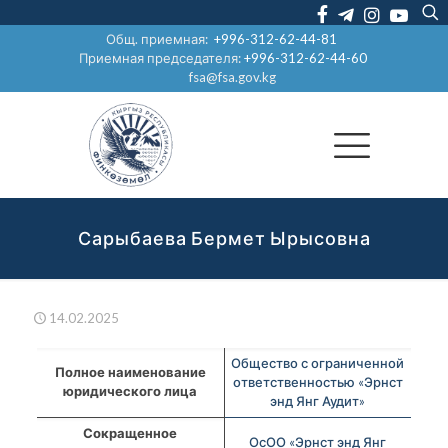
Общ. приемная:
+996-312-62-44-81
Приемная председателя:
+996-312-62-44-60
fsa@fsa.gov.kg
Сарыбаева Бермет Ырысовна
14.02.2025
Общество с ограниченной
Полное наименование
ответственностью «Эрнст
юридического лица
энд Янг Аудит»
Сокращенное
ОсОО «Эрнст энд Янг