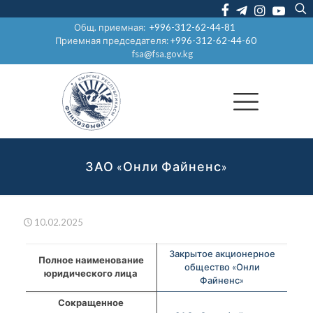
Общ. приемная:
+996-312-62-44-81
Приемная председателя:
+996-312-62-44-60
fsa@fsa.gov.kg
ЗАО «Онли Файненс»
10.02.2025
Закрытое акционерное
Полное наименование
общество «Онли
юридического лица
Файненс»
Сокращенное