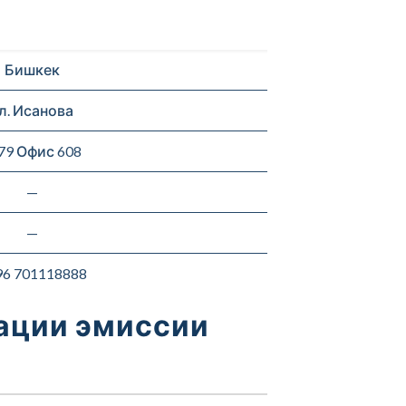
Бишкек
л. Исанова
 79 Офис 608
—
—
96 701118888
рации эмиссии