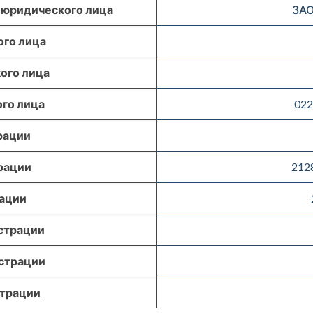
 юридического лица
ЗАО
го лица
ого лица
го лица
022
рации
рации
212
рации
страции
страции
страции