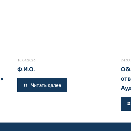
10.04.2026
24.03
Ф.И.О.
Общ
с»
отв
Читать далее
Ауд