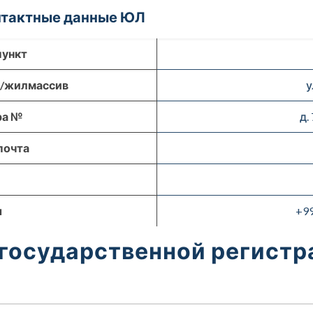
онтактные данные ЮЛ
пункт
р/жилмассив
у
ра №
д.
почта
ы
+9
 государственной регист