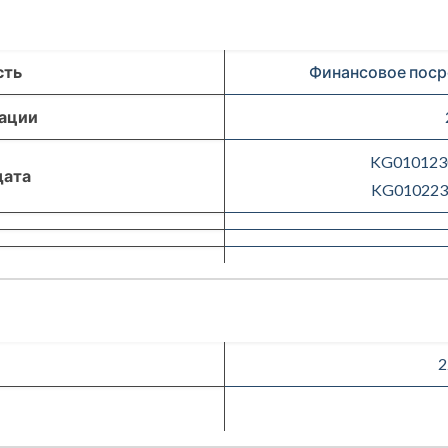
сть
Финансовое поср
рации
KG0101230
дата
KG0102230
2