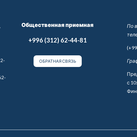
Общественная приемная
,
По 
тел
+996 (312) 62-44-81
(+99
2-
Гра
ОБРАТНАЯ СВЯЗЬ
Пре
62-
с 10
Финн