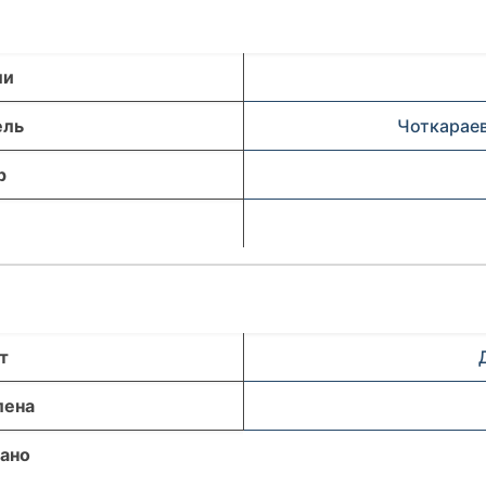
ли
ель
Чоткараев
р
т
лена
ано