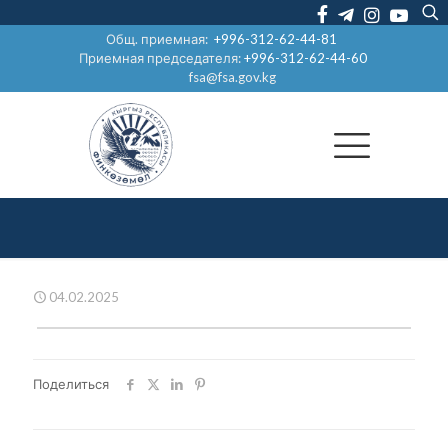
Общ. приемная:
+996-312-62-44-81
Приемная председателя:
+996-312-62-44-60
fsa@fsa.gov.kg
04.02.2025
Поделиться