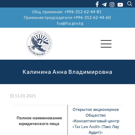
Общ. приемная:
+996-312-62-44-81
Приемная председателя:
+996-312-62-44-60
fsa@fsa.gov.kg
Калинина Анна Владимировна
11.01.2025
Открытое акционерное
Общество
Полное наименование
«Консалтинговый центр
юридического лица
«Tax Law Audit» (Такс Лау
Аудит)»