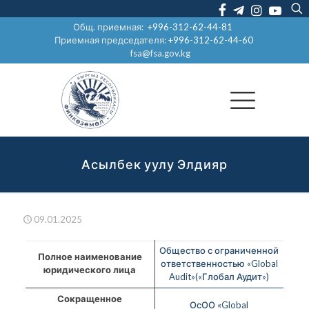
Общ. приемная:
+996-312-62-44-81
Приемная председателя:
+996-312-62-44-60
fsa@fsa.gov.kg
Асылбек уулу Элдияр
09.01.2025
Общество с ограниченной
Полное наименование
ответственностью «Global
юридического лица
Audit»(«Глобал Аудит»)
Сокращенное
ОсОО «Global